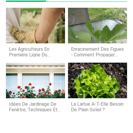
de la même taille quun godet de
chargeur, mais cest plus léger à
transporter. Il ne scalpera pas le
gravier comme un seau, Soit, il dit, qui
Les Agriculteurs En
Enracinement Des Figues
Première Ligne Du
- Comment Propager
Coronavirus Et Des
Des Figuiers
Incendies De Forêt
Idées De Jardinage De
La Laitue A-T-Elle Besoin
Fenêtre, Techniques Et
De Plein Soleil ?
Astuces