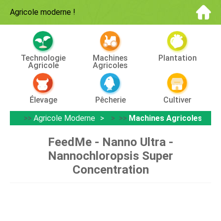
Agricole moderne
!
Technologie
Machines
Plantation
Agricole
Agricoles
Élevage
Pêcherie
Cultiver
>>
Agricole Moderne
> >>
Machines Agricoles
FeedMe - Nanno Ultra -
Nannochloropsis Super
Concentration