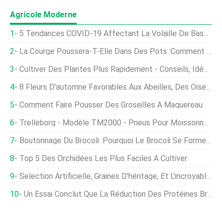
Agricole Moderne
5 Tendances COVID-19 Affectant La Volaille De Basse-Cour Et Commerciale
La Courge Poussera-T-Elle Dans Des Pots :comment Faire Pousser Des Courges Dans Des Conteneurs
Cultiver Des Plantes Plus Rapidement - Conseils, Idées, Remèdes Maison
8 Fleurs D'automne Favorables Aux Abeilles, Des Oiseaux, Et Papillons
Comment Faire Pousser Des Groseilles À Maquereau
Trelleborg - Modèle TM2000 - Pneus Pour Moissonneuses-Batteuses
Boutonnage Du Brocoli :pourquoi Le Brocoli Se Forme Petit, Tête Mal Formée
Top 5 Des Orchidées Les Plus Faciles À Cultiver
Selection Artificielle, Graines D'héritage, Et L'incroyable Variété Qu'ils Apportent Au Jardinage
Un Essai Conclut Que La Réduction Des Protéines Brutes Dans L'alimentation Des Poulets De Chair Peut Améliorer Le Bien-Être Des Oiseaux