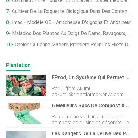
Comment Faire Pousser Et Entretenir L'aster Bleu Ciel
Cultiver De La Roquette Biologique Dans Des Contenants, Pots
Imac - Modèle OD - Arracheuse D'oignons Et Andaineur
Maladies Des Plantes Au Doigt De Dame, Ravageurs, Espacement (Gombo/Bhindi)
Choisir La Bonne Matière Première Pour Les Filets De Cage D'aquaculture
Plantation
EProd, Un Système Qui Permet Aux Consommateurs De Retracer L'origine Des Produits Qu'ils Achètent
Par Clifford Akumu
cakumu@smartfarmerkenya.com
Peu dacheteurs, si seulement,
6 Meilleurs Sacs De Compost À Utiliser À La Maison
peuvent dire exactement doù
viennent leurs produits. Beaucoup
Personne ne veut un gluant, bac à
sont facilement trompés par la vue
compost de cuisine en désordre. Les
de produits dapparence saine et
sacs de compost éviteront ce
sont donc inconscients des
Les Dangers De La Dérive Des Pesticides
problème. Mais quels sacs sont les
pesticides nocifs utilisés pour les