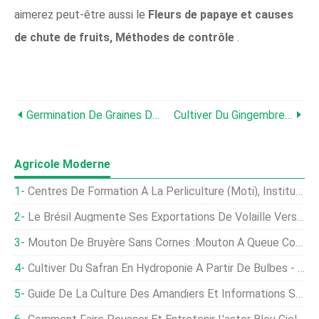
aimerez peut-être aussi le
Fleurs de papaye et causes
de chute de fruits, Méthodes de contrôle
.
Germination De Graines D'avocat, Temps, Température, Traiter
Cultiver Du Gingembre À Partir De Racines En Pots - Un Guide Complet
Agricole Moderne
Centres De Formation À La Perliculture (Moti), Instituts En Inde
Le Brésil Augmente Ses Exportations De Volaille Vers L'Égypte, La Jordanie Et Le Yémen, Mais Les Postes Baissent En 2020 Au Moyen-Orient
Mouton De Bruyère Sans Cornes :mouton À Queue Courte
Cultiver Du Safran En Hydroponie À Partir De Bulbes - Un Guide Complet
Guide De La Culture Des Amandiers Et Informations Sur La Culture {Production}