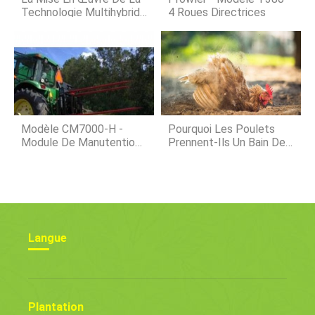
les cultivateurs amateur
Technologie Multihybride
4 Roues Directrices
Nécessite Une Approche
D'équipe
Modèle CM7000-H -
Pourquoi Les Poulets
Module De Manutention
Prennent-Ils Un Bain De
Rond En Coton À 3
Poussière ?
Points De Levage
Langue
Plantation