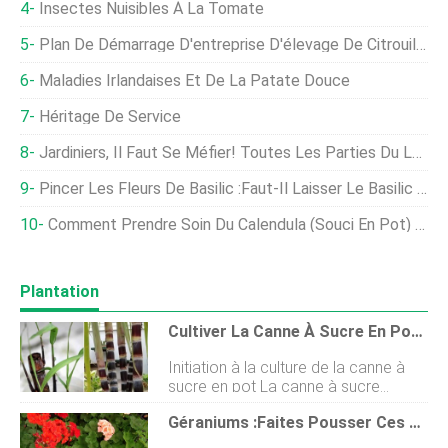
Insectes Nuisibles À La Tomate
Plan De Démarrage D'entreprise D'élevage De Citrouilles Pour Les Débutants
Maladies Irlandaises Et De La Patate Douce
Héritage De Service
Jardiniers, Il Faut Se Méfier! Toutes Les Parties Du Laurier-Rose Sont Toxiques Lorsqu'elles Sont Consommées
Pincer Les Fleurs De Basilic :faut-Il Laisser Le Basilic Fleurir
Comment Prendre Soin Du Calendula (souci En Pot) En Hiver
Plantation
Cultiver La Canne À Sucre En Pots À Partir De Tiges, Boutures
Initiation à la culture de la canne à
sucre en pot La canne à sucre
appartient à la famille des graminées,
Géraniums :Faites Pousser Ces Fleurs Prolifiques Et Colorées Dans Votre Jardin
une famille de plantes à graines
économiquement importante qui