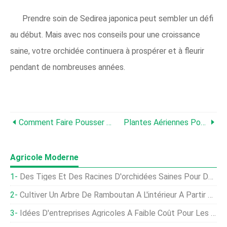
Prendre soin de Sedirea japonica peut sembler un défi
au début. Mais avec nos conseils pour une croissance
saine, votre orchidée continuera à prospérer et à fleurir
pendant de nombreuses années.
Comment Faire Pousser Du Philodendron Pedatum :Le Philodendron À Feuilles De Chêne
Plantes Aériennes Pour Débutants :cultiver Tillandsia Juncea À La Maison
Agricole Moderne
Des Tiges Et Des Racines D'orchidées Saines Pour Des Fleurs Florissantes
Cultiver Un Arbre De Ramboutan À L'intérieur À Partir De Graines - Un Guide Complet
Idées D'entreprises Agricoles À Faible Coût Pour Les Débutants