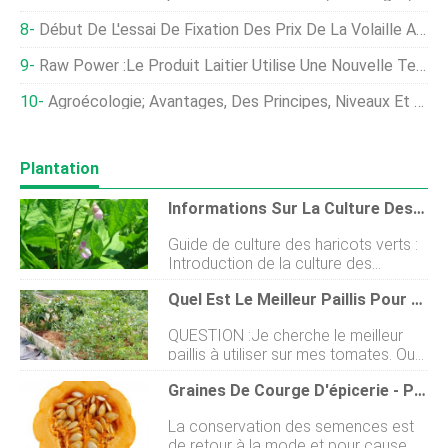
Début De L'essai De Fixation Des Prix De La Volaille Aux États-Unis
Raw Power :le Produit Laitier Utilise Une Nouvelle Technologie Pour Conserver Les Avantages Du Lait Cru
Agroécologie; Avantages, Des Principes, Niveaux Et Exemples
Plantation
Informations Sur La Culture Des Haricots Verts
Guide de culture des haricots verts :
Introduction de la culture des
haricots verts : - Les haricots verts
Quel Est Le Meilleur Paillis Pour Les Tomates ?
ou haricots verts sont également
appelés « haricots verts » et «
QUESTION :Je cherche le meilleur
haricots mange-tout ». La culture du
paillis à utiliser sur mes tomates. Que
haricot vert est un légume
recommandez-vous aux jardiniers
légumineux de saison fraîche très
Graines De Courge D'épicerie - Pouvez-Vous Faire Pousser Des Courges Du Magasin
dutiliser pour pailler leurs tomates ? -
rentable cultivé pour ses gousses
Jamie L. RÉPONSE :Lutilisation de
tendres, haricots verts décortiqués
La conservation des semences est
paillis sur vos tomates est un
et haricots secs. Les haricots verts
de retour à la mode et pour cause.