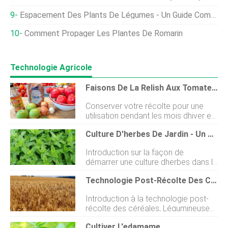
Espacement Des Plants De Légumes - Un Guide Complet
Comment Propager Les Plantes De Romarin
Technologie Agricole
Faisons De La Relish Aux Tomates Et Au Piment !
Conserver votre récolte pour une
utilisation pendant les mois dhiver est
un moyen simple et efficace davoir
Culture D'herbes De Jardin - Un Guide Complet
des produits cultivés à la maison
disponibles toute lannée. Cest une
Introduction sur la façon de
excellente recette polyvalente à faire
démarrer une culture dherbes dans le
à la fin de lété ou au début de
jardin Le parfum frais dune pincée de
lautomne, quand vous avez une
Technologie Post-Récolte Des Céréales, Légumineuses, Et Oléagineux
coriandre hachée dans une soupe, la
abondance de restes de tomates et
saveur terreuse robuste des feuilles
de piments. Ingrédients: 1kg de
Introduction à la technologie post-
de curry au curry, et le goût
tomate 3 pommes 2 oignons 4
récolte des céréales, Légumineuses,
énergisant de la menthe fraîchement
gousses dail (ou 4 cuillères à café
et oléagineux : Dans le monde
cueillie dans le thé du matin ne sont
dail émincé) 2-4 piments (frais ou
Cultiver L'edamame
daujourdhui, limportance des