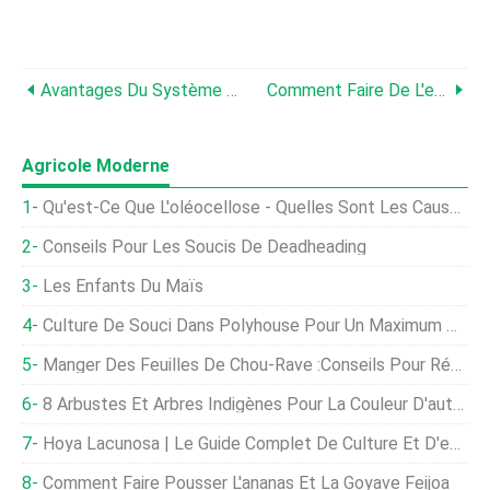
Avantages Du Système D'irrigation Goutte À Goutte Solaire, Modèle
Comment Faire De L'engrais Aux Algues, Avantages
Agricole Moderne
Qu'est-Ce Que L'oléocellose - Quelles Sont Les Causes Des Taches Sur Les Agrumes
Conseils Pour Les Soucis De Deadheading
Les Enfants Du Maïs
Culture De Souci Dans Polyhouse Pour Un Maximum De Profits
Manger Des Feuilles De Chou-Rave :Conseils Pour Récolter Et Cuire Les Feuilles
8 Arbustes Et Arbres Indigènes Pour La Couleur D'automne Du Midwest
Hoya Lacunosa | Le Guide Complet De Culture Et D'entretien
Comment Faire Pousser L'ananas Et La Goyave Feijoa