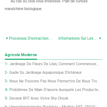
Au cas où cela vous intéresse :Plan de culture
maraîchère biologique.
Processus D'extraction D'huile De Tulsi, Avantages, Les Usages
Informations Sur Les Prix Des Tracteurs Agricoles En Inde
Agricole Moderne
Jardinage De Fleurs De Lilas, Comment Commencer, Des Astuces, Idées
Guide Du Jardinage Aquaponique D'intérieur
Nous Ne Pouvons Pas Nous Permettre De Nous Tromper, Les Agriculteurs Australiens Parlent Des Objectifs Climatiques
Problèmes De Main-D'œuvre Auxquels Les Producteurs De Porc Sont Confrontés Avec COVID-19
Devenir BFF Avec Votre Shy Chook
Umweltanalytische Produkte - Modèle ART- 25010 - Système Complet De Test De Maturité Des Pommes