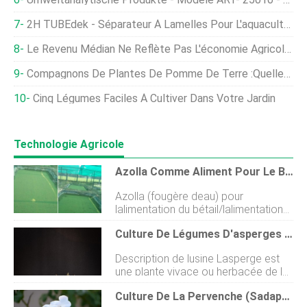
2H TUBEdek - Séparateur À Lamelles Pour L'aquaculture
Le Revenu Médian Ne Reflète Pas L'économie Agricole, L'économiste Dit
Compagnons De Plantes De Pomme De Terre :quelles Sont Les Meilleures Plantes De Compagnie Pour Les Pommes De Terre
Cinq Légumes Faciles À Cultiver Dans Votre Jardin
Technologie Agricole
Azolla Comme Aliment Pour Le Bétail (animaux/volaille/poisson)
Azolla (fougère deau) pour
lalimentation du bétail/lalimentation
animale LAzolla (Azolla sp.) est une
Culture De Légumes D'asperges D'Afrique Du Sud
plante très productive. Azolla est un
genre de sept espèces de fougères
Description de lusine Lasperge est
aquatiques de la famille des
une plante vivace ou herbacée de la
Salviniacées. Il est riche en protéines
famille des Asparagacées. La plante
et minéraux, fixe lazote, est agréable
Culture De La Pervenche (Sadaphuli)
pousse sous terre à partir dun
au goût des poulets, les cochons, la