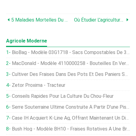
5 Maladies Mortelles Du Bétail En Afrique Du Sud
Où Étudier L'agriculture En Afrique Du Sud
Agricole Moderne
BioBag - Modèle 03G1718 - Sacs Compostables De 3 Gallons
MacDonald - Modèle 4110000258 - Bouteilles En Verre Brut
Cultiver Des Fraises Dans Des Pots Et Des Paniers Suspendus
Zetor Proxima - Tracteur
Conseils Rapides Pour La Culture Du Chou-Fleur
Serre Souterraine Ultime Construite À Partir D'une Piscine Convertie
Case IH Acquiert K-Line Ag, Offrant Maintenant Un Disque Haute Vitesse
Bush Hog - Modèle BH10 - Fraises Rotatives À Une Broche