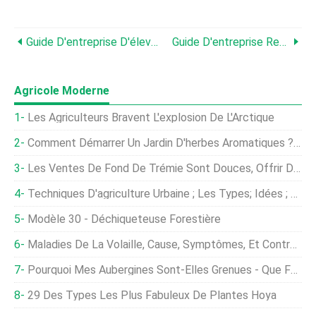
Guide D'entreprise D'élevage De Chèvres Rentable Pour Les Débutants
Guide D'entreprise Rentable D'élevage De Cerfs Pour Les Débutants
Agricole Moderne
Les Agriculteurs Bravent L'explosion De L'Arctique
Comment Démarrer Un Jardin D'herbes Aromatiques ? Voici Tout Ce Que Vous Devez Savoir
Les Ventes De Fond De Trémie Sont Douces, Offrir De Bonnes Affaires
Techniques D'agriculture Urbaine ; Les Types; Idées ; Avantages
Modèle 30 - Déchiqueteuse Forestière
Maladies De La Volaille, Cause, Symptômes, Et Contrôle
Pourquoi Mes Aubergines Sont-Elles Grenues - Que Faire Pour Les Aubergines Grenues
29 Des Types Les Plus Fabuleux De Plantes Hoya