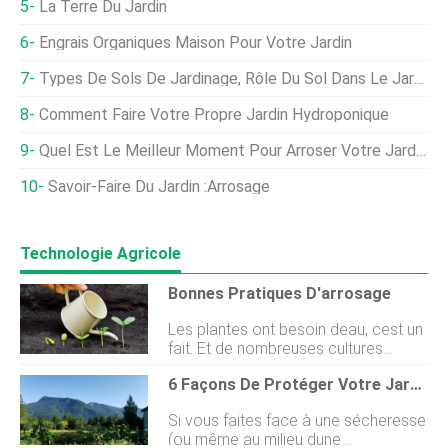
La Terre Du Jardin
Engrais Organiques Maison Pour Votre Jardin
Types De Sols De Jardinage, Rôle Du Sol Dans Le Jardin Potager
Comment Faire Votre Propre Jardin Hydroponique
Quel Est Le Meilleur Moment Pour Arroser Votre Jardin ?
Savoir-Faire Du Jardin :Arrosage
Technologie Agricole
Bonnes Pratiques D'arrosage
Les plantes ont besoin deau, cest un
fait. Et de nombreuses cultures
maraîchères ont besoin de
6 Façons De Protéger Votre Jardin Contre La Sécheresse
beaucoup deau (ainsi que de soleil et
de nutriments) pour produire les
Si vous faites face à une sécheresse
racines et les fruits savoureux qui
(ou même au milieu dune
nous nourrissent toute lannée. Une