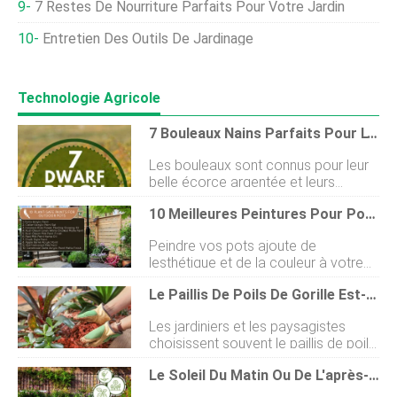
7 Restes De Nourriture Parfaits Pour Votre Jardin
Entretien Des Outils De Jardinage
Technologie Agricole
7 Bouleaux Nains Parfaits Pour L'aménagement Paysager
Les bouleaux sont connus pour leur
belle écorce argentée et leurs
feuilles qui deviennent jaune miel à
10 Meilleures Peintures Pour Pots D'extérieur Sans Danger Pour Les Plantes
lautomne. Avec leur nature
généralement droite, ils constituent
Peindre vos pots ajoute de
un excellent choix darbre pour les
lesthétique et de la couleur à votre
jardiniers qui pourraient manquer
jardin, patio, terrasse ou porte. Il aide
despace pour un arbre plus large. La
Le Paillis De Poils De Gorille Est-Il Bon Pour Votre Potager ?
également à retenir la chaleur du
beauté des quatre saisons en fait un
soleil. Les pots de couleur foncée
élément remarquable dans le jardin,
Les jardiniers et les paysagistes
peuvent absorber plus de lumière
car quil montre son feuillage
choisissent souvent le paillis de poils
solaire et conserver la chaleur
dautomne, son vert dété brillant ou
de gorille pour son attrait esthétique
beaucoup plus longtemps que les
nu et élégant en hiver, le bouleau est
Le Soleil Du Matin Ou De L'après-Midi Est-Il Préférable Pour Le Potager ?
qui vient de sa teinte rouge-brun
pots de couleur claire. Cependant,
un bel arbre. Nous avons dressé une
unique. Vous vous demandez peut-