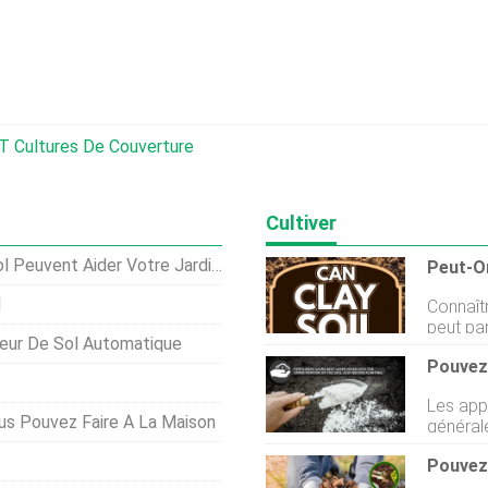
T Cultures De Couverture
Cultiver
euvent Aider Votre Jardinage
l
Connaîtr
peut pa
neur De Sol Automatique
quelque 
savez p
? Eh bi
Les app
approfo
us Pouvez Faire À La Maison
générale
ici pour v
croissa
pouvez 
Cependan
sol le f