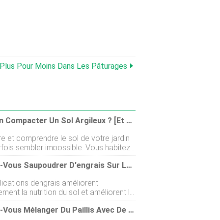
Plus Pour Moins Dans Les Pâturages
Peut-On Compacter Un Sol Argileux ? [Et Comment Faire]
e et comprendre le sol de votre jardin
rfois sembler impossible. Vous habitez
part avec un sol argileux et vous ne
Pouvez-Vous Saupoudrer D'engrais Sur Le Sol ?
as si vous pouvez le compacter ou non
en, nous avons fait des recherches
lications dengrais améliorent
ndies sur ce sujet et avons la réponse
ment la nutrition du sol et améliorent la
ous. Voyons-le ci-dessous ! Oui, vous
nce et le développement des plantes.
compacter un sol argileux, bien que le
Pouvez-Vous Mélanger Du Paillis Avec De La Terre ?
t, il existe des conventions à suivre
asse naturellement. En règle générale, un