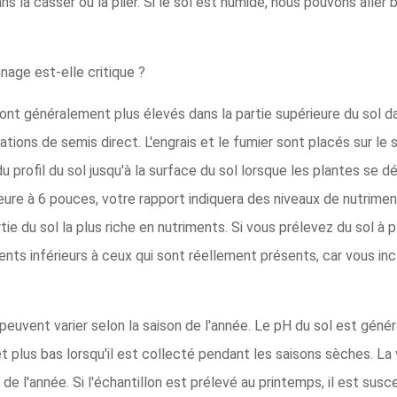
ns la casser ou la plier. Si le sol est humide, nous pouvons all
.
nage est-elle critique ?
ront généralement plus élevés dans la partie supérieure du sol d
uations de semis direct. L'engrais et le fumier sont placés sur le
u profil du sol jusqu'à la surface du sol lorsque les plantes se 
ieure à 6 pouces, votre rapport indiquera des niveaux de nutrime
tie du sol la plus riche en nutriments. Si vous prélevez du sol à
ents inférieurs à ceux qui sont réellement présents, car vous in
euvent varier selon la saison de l'année. Le pH du sol est génér
 plus bas lorsqu'il est collecté pendant les saisons sèches. La 
s de l'année. Si l'échantillon est prélevé au printemps, il est sus