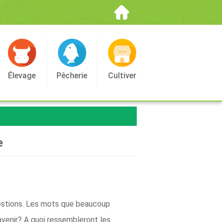
Élevage
Pêcherie
Cultiver
e
uestions. Les mots que beaucoup
'avenir? A quoi ressembleront les