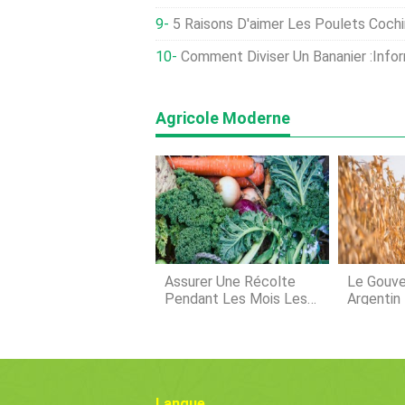
5 Raisons D'aimer Les Poulets Cochi
Comment Diviser Un Bananier :informations Su
Agricole Moderne
Assurer Une Récolte
Le Gouv
Pendant Les Mois Les
Argentin 
Plus Froids
Évalue »
Des Expo
Maïs
Langue