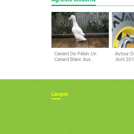
Canard De Pékin :un
Autour D
Canard Blanc Aux
:avril 20
Saveurs De Poulet
Langue