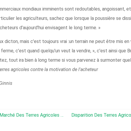
mmerciaux mondiaux imminents sont redoutables, angoissant, et i
rticulier les agriculteurs, sachez que lorsque la poussière se di
cheteurs d’aujourd’hui envisagent le long terme. »
ux dicton, mais c'est toujours vrai :un terrain ne peut être mis en
erme, c'est quand quelqu'un veut la vendre, », c'est ainsi que B
tez, tout ira bien à long terme si vous parvenez à surmonter que
rres agricoles contre la motivation de l'acheteur
Ginnis
​Un Regard Région Par Région Sur Le Marché Des Terres Agricoles 2018
Disparition Des Terres Agricoles :il Existe 