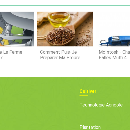
œuvre d
tension
saines. 
les prob
peuvent
Managem
incitati
foncier
encoura
e La Ferme
Comment Puis-Je
McIntosh - Cha
17
Préparer Ma Propre
Balles Multi 4
Nourriture Pour Poulet
À Grains Entiers ?
Cultiver
Technologie Agricole
Plantation