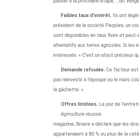
passer à la prochaine étape, ", dit Winge
Faibles taux d'intérêt.
Ils ont lég
président de la société Peoples, un co
sont disponibles en taux fixes et peut-ê
alternatifs aux terres agricoles. Si les
intéressés. « C'est un atout précieux q
Demande refoulée.
Ce facteur est 
pas réinvestir à l'époque où le maïs coû
la gâchette. »
Offres limitées.
Le jour de l'entret
Agriculture réussie
magazine, Bruere a déclaré que les dos
appartenaient à 80 % ou plus de la catégor