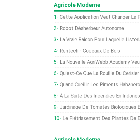
Agricole Moderne
Cette Application Veut Changer La F
Robot Désherbeur Autonome
La Vraie Raison Pour Laquelle Listeri
Rentech - Copeaux De Bois
La Nouvelle AgriWebb Academy Veut Que Les Agriculteurs O
Qu'est-Ce Que La Rouille Du Cerisier :comment 
Quand Cueillir Les Piments Habanero
À La Suite Des Incendies En Indonésie, La Critique D
Jardinage De Tomates Biologiques En Ter
Le Flétrissement Des Plantes De Bette À Carde :
Agricole Moderne