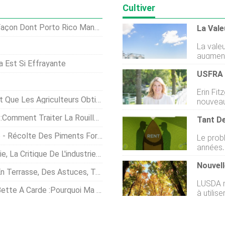
Cultiver
açon Dont Porto Rico Mange
La valeu
augment
a Est Si Effrayante
une réc
USFRA 
avec la 
et les f
Erin Fi
depuis 2011. Lenquête annu
btiennent Plus Avec Sa Plateforme Numérique
nouveau
des terr
Ranchers
Universi
Traiter La Rouille Sur Un Cerisier
efforts 
lÉtat du
raconter
estimée
 - Récolte Des Piments Forts
Le problèm
Le natif
ou 168 
années, 
différen
e L'industrie De L'huile De Palme Couve
dautres
délever 
décédés
démarrag
rasse, Des Astuces, Technique
plusieu
Centre d
LUSDA me
comme m
américai
pourquoi Ma Bette À Carde Flétrit-Elle
à utilis
certains
propriét
devenu 
inscrit
mon fils
conserv
solution Négocier les loyers peut créer 