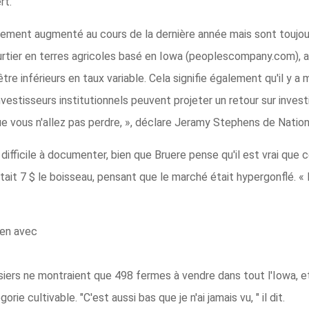
rt.
èrement augmenté au cours de la dernière année mais sont toujou
urtier en terres agricoles basé en Iowa (peoplescompany.com), a
tre inférieurs en taux variable. Cela signifie également qu'il y 
 investisseurs institutionnels peuvent projeter un retour sur inves
ue vous n'allez pas perdre, », déclare Jeramy Stephens de Natio
difficile à documenter, bien que Bruere pense qu'il est vrai que c
tait 7 $ le boisseau, pensant que le marché était hypergonflé. « 
ien avec
siers ne montraient que 498 fermes à vendre dans tout l'Iowa, 
ie cultivable. "C'est aussi bas que je n'ai jamais vu, " il dit.