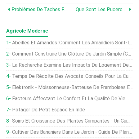
Problèmes De Taches Foliaires De Cerisier - Quelles Sont Les Causes Des Taches Foliaires Sur Les Cerises
Que Sont Les Pucerons Du Cerisier Noir - Un Guide De Gestion Des Pucerons Du Cerisier Noir
Agricole Moderne
Abeilles Et Amandes :comment Les Amandiers Sont-Ils Pollinisés
Comment Construire Une Clôture De Jardin Simple (Guide De Bricolage)
La Recherche Examine Les Impacts Du Logement Des Pondeuses Sans Cage
Temps De Récolte Des Avocats :conseils Pour La Cueillette Des Avocats
Elektronik - Moissonneuse-Batteuse De Framboises Et De Mûres
Facteurs Affectant Le Confort Et La Qualité De Vie Des Poussins De L'éclosoir À La Couveuse
Potager De Petit Espace En Inde
Soins Et Croissance Des Plantes Grimpantes - Un Guide Complet
Cultiver Des Bananiers Dans Le Jardin - Guide De Plantation