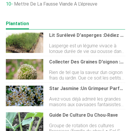
Mettre De La Fausse Viande À L'épreuve
Plantation
Lit Surélevé D'asperges :dédiez Une Parcelle Permanente
Lasperge est un légume vivace à
longue durée de vie qui pousse dans
les zones USDA 3-8. Il faut des
Collecter Des Graines D'oignon :comment Récolter Des Graines D'oignon
riches, sol bien drainé, humidité
constante, et pas de compétition
Rien de tel que la saveur dun oignon
contre les mauvaises herbes. Quel
frais du jardin. Que ce soit les petits
meilleur endroit pour faire pousser
verts de votre salade ou la grosse
des plants dasperges que dans une
Star Jasmine :Un Grimpeur Parfumé Et Vigoureux
tranche juteuse de votre hamburger,
plate-bande surélevée où lon peut
les oignons directement du jardin
facilement la remplir de matière
Avez-vous déjà admiré les grandes
sont quelque chose à voir. Quand ils
organique et contrôler les conditions
maisons aux paysages fantaisistes
trouvent cette variété spéciale qui
de plantation ! Lasperge peut vivre
qui figurent dans les magazines de
est particulièrement attrayante, de
facilement 20 ans, vous devrez donc
Guide De Culture Du Chou-Rave
jardinage ? Dans beaucoup de ces
nombreux jardiniers veulent savoir
planifier soigneusement
photos, le jasmin étoilé est
comment récolter des graines
lemplacement de votre plate-
Groupe de rotation des cultures
probablement lune des principales
doignons pour les futurs semis. La