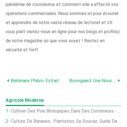
pandémie de coronavirus et comment elle a affecté vos
opérations commerciales. Nous sommes ici pour écouter
et apprendre de notre vaste réseau de lectorat et s'il
vous plaît visitez-nous en ligne pour nos blogs et profitez
de notre magazine où que vous soyez ! Restez en
sécurité et fort!
Webinaire Phibro :Extrait De Quillaja Saponaria (Paq-Xtract) Dans Le Contrôle Des Bactéries Intracellulaires Chez Le Poisson Saumon :le Cas Du SRS
Borregaard :Une Nouvelle Solution Pour Gérer Les Défis Des Vibrions Chez Les Crevettes
Agricole Moderne
Cultiver Des Pois Biologiques Dans Des Conteneurs - Conseils, Et Des Idées
Culture De Bananes ; Plantation; Se Soucier; Guide De Récolte