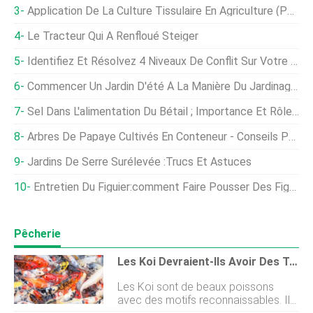
Application De La Culture Tissulaire En Agriculture (partie 2)
Le Tracteur Qui A Renfloué Steiger
Identifiez Et Résolvez 4 Niveaux De Conflit Sur Votre Ferme
Commencer Un Jardin D'été À La Manière Du Jardinage Épique
Sel Dans L'alimentation Du Bétail ; Importance Et Rôle Du Sel Dans Les Aliments Pour Animaux
Arbres De Papaye Cultivés En Conteneur - Conseils Pour Faire Pousser Un Arbre De Papaye Dans Un Pot
Jardins De Serre Surélevée :trucs Et Astuces
Entretien Du Figuier:comment Faire Pousser Des Figues Dans Le Jardin
Pêcherie
Les Koi Devraient-Ils Avoir Des Taches Blanches Sur La Peau ?
Les Koi sont de beaux poissons
avec des motifs reconnaissables. Ils