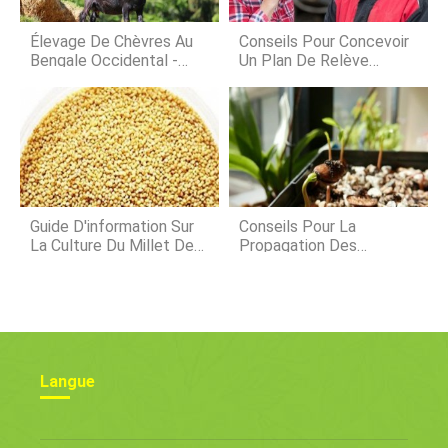
Laquaculture au Nigeria a un
potentiel énorme. Le gouvernement
Élevage De Chèvres Au
Conseils Pour Concevoir
nigérian applique actuellement une
Bengale Occidental -
Un Plan De Relève
directive
Prêts, Subventions
Agricole
Guide D'information Sur
Conseils Pour La
La Culture Du Millet De
Propagation Des
La Sétaire
Papayes - Comment
Propager Un Arbre De
Papaye
Langue