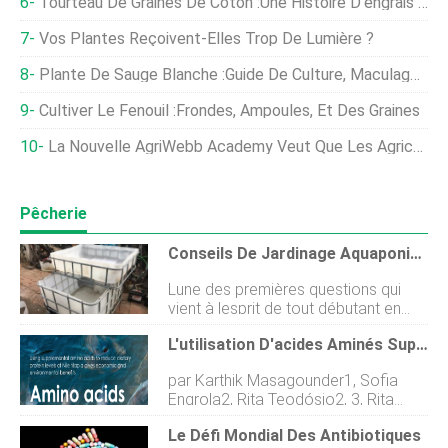
Tourteau De Graines De Coton :une Histoire D'engrais De Poubelle À Trésor
Vos Plantes Reçoivent-Elles Trop De Lumière ?
Plante De Sauge Blanche :Guide De Culture, Maculage, Et Graines
Cultiver Le Fenouil :Frondes, Ampoules, Et Des Graines
La Nouvelle AgriWebb Academy Veut Que Les Agriculteurs Obtiennent Plus Avec Sa Plateforme Numérique
Pêcherie
Conseils De Jardinage Aquaponique
Lune des premières questions qui
vient à lesprit de tout débutant en
aquaponie est :laquaponie
L'utilisation D'acides Aminés Supplémentaires Pour Réduire Les Niveaux De Protéines Alimentaires Du Tilapia Du Nil Offre Des Avantages Économiques Et Environnementaux
fonctionne-t-elle vraiment ? Cette
question est assez délicate, mais la
par Karthik Masagounder1, Sofia
plupart, sinon tout, Les systèmes
Engrola2, Rita Teodósio2, 3, Rita
aquaponiques produisent un
Colen2 et Cláudia Aragão2, 3 1
rendement optimal lorsquils sont
Le Défi Mondial Des Antibiotiques
Evonik Nutrition &Care GmbH, Hanau-
correctement planifiés et entretenus.