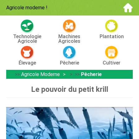
Agricole moderne
!
Technologie
Machines
Plantation
Agricole
Agricoles
Élevage
Pêcherie
Cultiver
>>
Agricole Moderne
> >>
Pêcherie
Le pouvoir du petit krill