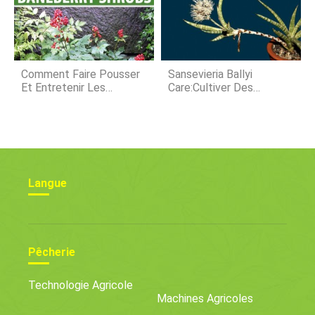
Comment Faire Pousser
Sansevieria Ballyi
Et Entretenir Les
Care:Cultiver Des
Arbustes De Baneberry
Plantes De Serpents
Nains
Langue
Pêcherie
Technologie Agricole
Machines Agricoles