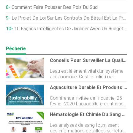
Comment Faire Pousser Des Pois Du Sud
Le Projet De Loi Sur Les Contrats De Bétail Est La Première Réforme Du Marché À Obtenir Le Soutien Du Panel De La Chambre
10 Façons Intelligentes De Jardiner Avec Un Budget Limité
Pêcherie
Conseils Pour Surveiller La Qualité De L'eau En Aquaponie
Leau est lélément vital dun système
aquaponique. Cest le milieu par
lequel les poissons et les plantes
Aquaculture Durable Et Produits De Levure De Bière Fonctionnels :conférence Invitée Par L'industrie À L'Université De Plymouth
reçoivent leurs nutriments et leurs
besoins en oxygène. Il est donc
Conférence invitée de lindustrie, 25
essentiel que chaque cultivateur
février 2020 Laquaculture contribue
aquaponique comprenne la chimie
de manière significative à
de base de leau pour gérer
Hématologie Et Chimie Du Sang Pour Les Poissons ; Des Outils Essentiels Pour Évaluer L'apport Des Additifs Alimentaires Nutritionnels
lapprovisionnement en nourriture et
correctement un système
en protéines dans le monde entier. La
aquaponique. La surveillance et la
Les analyses de sang fournissent
production aquacole dépasse
gestion de la qualité de leau de votre
des informations détaillées sur létat
désormais les débarquements des