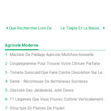
Que Rechercher Lors De L'achat De Tilapia (Guide Facile)
Le Tilapia Et La Basse Peuvent-Ils Vivre Ensemble ?
Agricole Moderne
Machine De Paillage Agricole Multifonctionnelle
L'organigramme Pour Trouver Votre Clôture Parfaite
Tomate Sunscald:Que Faire Contre L'insolation Sur Les Tomates
Demir - Récolteuse De Betteraves Sucrières
L'histoire Des Jardinières John Deere
11 Légumes Que Vous Pouvez Cultiver Verticalement Dans De Petits Espaces
Structure En Plumes De Poulet