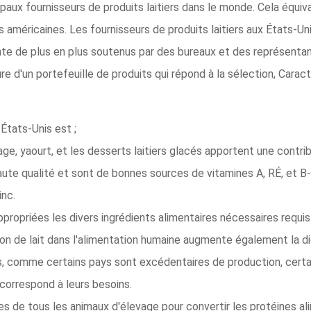
paux fournisseurs de produits laitiers dans le monde. Cela équiv
ches américaines. Les fournisseurs de produits laitiers aux États-
te de plus en plus soutenus par des bureaux et des représentants
re d'un portefeuille de produits qui répond à la sélection, Caract
 États-Unis est ;
age, yaourt, et les desserts laitiers glacés apportent une contri
aute qualité et sont de bonnes sources de vitamines A, RÉ, et B-12
inc.
ppropriées les divers ingrédients alimentaires nécessaires requi
sion de lait dans l'alimentation humaine augmente également la di
ays, comme certains pays sont excédentaires de production, certa
é correspond à leurs besoins.
ces de tous les animaux d'élevage pour convertir les protéines ali