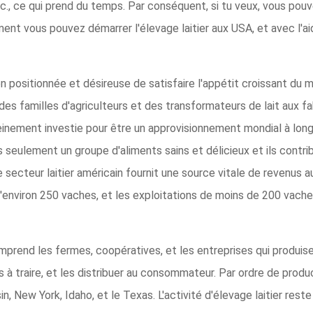
., ce qui prend du temps. Par conséquent, si tu veux, vous pouv
ent vous pouvez démarrer l'élevage laitier aux USA, et avec l'a
ien positionnée et désireuse de satisfaire l'appétit croissant du 
des familles d'agriculteurs et des transformateurs de lait aux fa
pleinement investie pour être un approvisionnement mondial à long
pas seulement un groupe d'aliments sains et délicieux et ils con
e secteur laitier américain fournit une source vitale de revenus a
 d'environ 250 vaches, et les exploitations de moins de 200 vac
comprend les fermes, coopératives, et les entreprises qui produis
traire, et les distribuer au consommateur. Par ordre de producti
sin, New York, Idaho, et le Texas. L'activité d'élevage laitier res