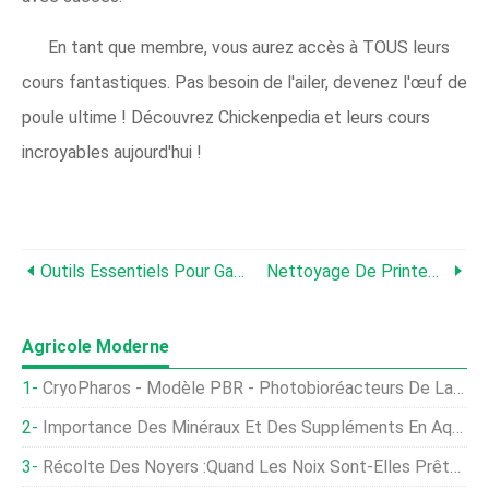
En tant que membre, vous aurez accès à TOUS leurs
cours fantastiques. Pas besoin de l'ailer, devenez l'œuf de
poule ultime ! Découvrez Chickenpedia et leurs cours
incroyables aujourd'hui !
Outils Essentiels Pour Garder Les Poulets
Nettoyage De Printemps De Votre Poulailler - Un Guide Étape Par Étape
Agricole Moderne
CryoPharos - Modèle PBR - Photobioréacteurs De Laboratoire À L'échelle Industrielle
Importance Des Minéraux Et Des Suppléments En Aquaculture
Récolte Des Noyers :quand Les Noix Sont-Elles Prêtes À Être Cueillies