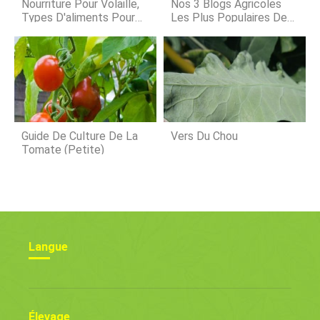
Nourriture Pour Volaille,
Nos 3 Blogs Agricoles
faire pour la ferme.
Types D'aliments Pour
Les Plus Populaires De
Volaille, Formulation
2017 (merci À Vous)
D'aliments
Guide De Culture De La
Vers Du Chou
Tomate (petite)
Langue
Élevage