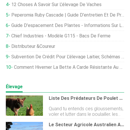
12 Choses À Savoir Sur L'élevage De Vaches
Peperomia Ruby Cascade | Guide D'entretien Et De Propagation
Guide D'espacement Des Plantes - Informations Sur L'espacement Approprié Du Potager
Chief Industries - Modèle G115 - Bacs De Ferme
Distributeur &Coureur
Subvention De Crédit Pour L'élevage Laitier, Schémas Au Tamil Nadu
Comment Hiverner La Bette À Carde Résistante Au Froid
Élevage
Liste Des Prédateurs De Poulet Et Comment Les Faire Sortir De Votre Poulailler.
Quand tu entends ces gloussements,
voler et lutter dans le poulailler, les
prédateurs de la ruée vers le poulet
Le Secteur Agricole Australien Approche Un Objectif De Production De 100 Milliards De Dollars
ont dû envahir votre poulailler. Voir