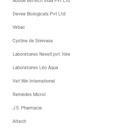
Abode Biotech India Pvt Ltd
Devee Biologicals Pvt Ltd
Virbac
Cystine de Srinivasa
Laboratoires Nexell pvt. ltée
Laboratoires Léo Aqua
Vet Win International
Remèdes Microl
J.S. Pharmacie
Altech