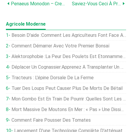
Penaeus Monodon – Crevette Tigrée
Saviez-Vous Ceci À Propos De L'alimentation Crevettes ?
Agricole Moderne
Besoin D'aide :comment Les Agriculteurs Font Face À Une Pénurie De Main-D'œuvre
Comment Démarrer Avec Votre Premier Bonsaï
Alektorophobie :la Peur Des Poulets Est Étonnamment Courante
Déplacer Un Cognassier:Apprenez À Transplanter Un Cognassier
Tracteurs : L'épine Dorsale De La Ferme
Tuer Des Loups Peut Causer Plus De Morts De Bétail
Mon Gombo Est En Train De Pourrir :quelles Sont Les Causes De La Brûlure De La Fleur De Gombo
Mort Massive De Moutons En Mer : « Pas » Une Dissimulation Du Gouvernement
Comment Faire Pousser Des Tomates
Lancement D'une Technologie Complète D'atténuation De La Propagation Des Maladies Pour Les Réseaux De Production De Porc Et De Volaille En Amérique Du Nord, UE Et Royaume-Uni