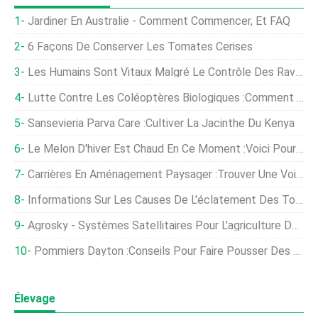
Jardiner En Australie - Comment Commencer, Et FAQ
6 Façons De Conserver Les Tomates Cerises
Les Humains Sont Vitaux Malgré Le Contrôle Des Ravageurs Et Des Maladies Des Cultures Par L'IA
Lutte Contre Les Coléoptères Biologiques :comment Garder Les Coléoptères Des Haricots Verts Naturellement
Sansevieria Parva Care :Cultiver La Jacinthe Du Kenya
Le Melon D'hiver Est Chaud En Ce Moment :voici Pourquoi
Carrières En Aménagement Paysager :trouver Une Voie Dans L'industrie
Informations Sur Les Causes De L'éclatement Des Tomates Et Sur La Prévention De La Fissuration Des Tomates
Agrosky - Systèmes Satellitaires Pour L'agriculture De Précision
Pommiers Dayton :Conseils Pour Faire Pousser Des Pommes Dayton À La Maison
Élevage