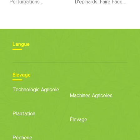
Perturbations
D'épinards :faire Face
Pandémiques De La
Aux Parasites Et Aux
Chaîne
Maladies Des Épinards
D'approvisionnement
Avec Des Incitations De
Programme De Prévente
Langue
Élevage
Technologie Agricole
Machines Agricoles
Plantation
Élevage
Pêcherie