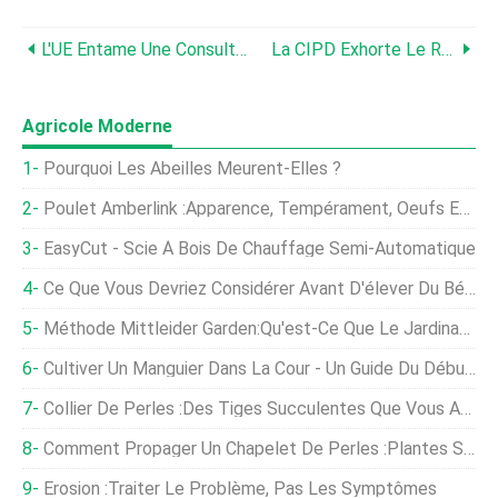
L'UE Entame Une Consultation Sur Une Nouvelle Législation Sur Le Bien-Être Animal
La CIPD Exhorte Le Royaume-Uni À Fournir Davantage De Visas Temporaires Aux Travailleurs De L'UE En Tant Que «soupape De Sécurité»
Agricole Moderne
Pourquoi Les Abeilles Meurent-Elles ?
Poulet Amberlink :Apparence, Tempérament, Oeufs Et Conseils D'élevage
EasyCut - Scie À Bois De Chauffage Semi-Automatique
Ce Que Vous Devriez Considérer Avant D'élever Du Bétail
Méthode Mittleider Garden:Qu'est-Ce Que Le Jardinage Mittleider
Cultiver Un Manguier Dans La Cour - Un Guide Du Débutant
Collier De Perles :des Tiges Succulentes Que Vous Adorerez
Comment Propager Un Chapelet De Perles :plantes Succulentes Rapides
Érosion :Traiter Le Problème, Pas Les Symptômes