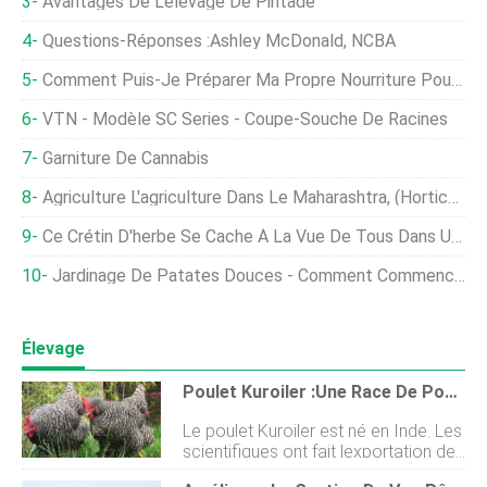
Avantages De L'élevage De Pintade
Questions-Réponses :Ashley McDonald, NCBA
Comment Puis-Je Préparer Ma Propre Nourriture Pour Poulet À Grains Entiers ?
VTN - Modèle SC Series - Coupe-Souche De Racines
Garniture De Cannabis
Agriculture L'agriculture Dans Le Maharashtra, (Horticulture, Bétail)
Ce Crétin D'herbe Se Cache À La Vue De Tous Dans Une Grande Quantité De Rizières Du Monde
Jardinage De Patates Douces - Comment Commencer, Des Astuces, Et Des Idées
Élevage
Poulet Kuroiler :une Race De Poulet Hybride
Le poulet Kuroiler est né en Inde. Les
scientifiques ont fait lexportation de
cette espèce en raison de ses