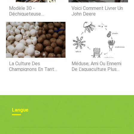
également été confronté à des
réclamations de fixation des prix par
Modèle 30 -
Voici Comment Livrer Un
de
Déchiqueteuse
John Deere
Forestière
La Culture Des
Méduse; Ami Ou Ennemi
Champignons En Tant
De L'aquaculture Plus
Qu'entreprise
Qu'une Simple Nuisance
Commerciale | Culture |
Florissante ?
Procédure
Langue