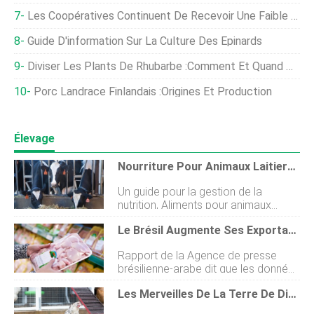
Les Coopératives Continuent De Recevoir Une Faible Production De Lait En Raison De La Pandémie De Covid-19
Guide D'information Sur La Culture Des Épinards
Diviser Les Plants De Rhubarbe :comment Et Quand Diviser La Rhubarbe
Porc Landrace Finlandais :Origines Et Production
Élevage
Nourriture Pour Animaux Laitiers, Gestion De La Nutrition En Inde
Un guide pour la gestion de la
nutrition, Aliments pour animaux
laitiers Lalimentation animale est la
Le Brésil Augmente Ses Exportations De Volaille Vers L'Égypte, La Jordanie Et Le Yémen, Mais Les Postes Baissent En 2020 Au Moyen-Orient
nourriture donnée aux animaux
domestiques se réfère souvent au
Rapport de la Agence de presse
fourrage au cours des soins et de la
brésilienne-arabe dit que les données
gestion des animaux de la ferme
présentées par lABPA, Le principal
laitière par les humains pour le profit.
Les Merveilles De La Terre De Diatomées
lobby de la viande au Brésil, montre
La fourniture daliments de qualité
que les exportations de volaille du
garantit la santé des animaux laitiers.