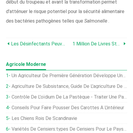
début du troupeau et avant la transformation permet
d'atténuer le risque potentiel pour la sécurité alimentaire
des bactéries pathogènes telles que
Salmonelle
.
Les Désinfectants Peuvent Endommager Le Métal
1 Million De Livres Sterling Pour Soutenir La Transition Du Royaume-Uni Vers Le Futur Système Agricole
Agricole Moderne
Un Agriculteur De Première Génération Développe Une Entreprise Agricole De Niche Pendant Une Année De Pandémie
Agriculture De Subsistance, Guide De L'agriculture De Subsistance
Contrôle De L'oïdium De La Pastèque - Traiter Une Pastèque Avec L'oïdium
Conseils Pour Faire Pousser Des Carottes À L'intérieur
Les Chiens Rois De Scandinavie
Variétés De Cerisiers:types De Cerisiers Pour Le Paysage