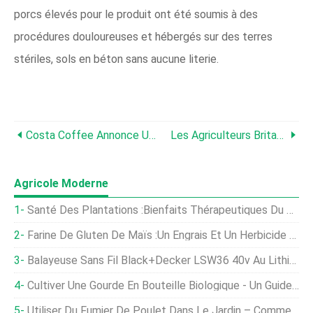
porcs élevés pour le produit ont été soumis à des
procédures douloureuses et hébergés sur des terres
stériles, sols en béton sans aucune literie.
Costa Coffee Annonce Une Initiative Sans Cage
Les Agriculteurs Britanniques Recevront Une Aide D'environ 3 Milliards De Livres Sterling En 2020
Agricole Moderne
Santé Des Plantations :bienfaits Thérapeutiques Du Jardinage
Farine De Gluten De Maïs :un Engrais Et Un Herbicide Naturel
Balayeuse Sans Fil Black+Decker LSW36 40v Au Lithium-Ion :est-Ce Que Ça Marche ?
Cultiver Une Gourde En Bouteille Biologique - Un Guide De Plantation
Utiliser Du Fumier De Poulet Dans Le Jardin – Comme Engrais