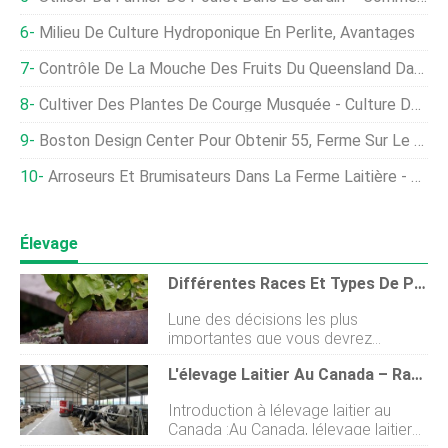
Milieu De Culture Hydroponique En Perlite, Avantages
Contrôle De La Mouche Des Fruits Du Queensland Dans Les Jardins Familiaux
Cultiver Des Plantes De Courge Musquée - Culture De Courge Musquée Dans Le Jardin Familial
Boston Design Center Pour Obtenir 55, Ferme Sur Le Toit De 000 Pieds Carrés
Arroseurs Et Brumisateurs Dans La Ferme Laitière - Un Guide Pour Débutants
Élevage
Différentes Races Et Types De Poulet
Lune des décisions les plus
importantes que vous devrez
prendre concernant vos poulets est
L'élevage Laitier Au Canada – Races Laitières Canadiennes
le type de poulets que vous
garderez. Vous pourriez être surpris
Introduction à lélevage laitier au
dapprendre quil existe des centaines
Canada :Au Canada, lélevage laitier
de différents types de races de