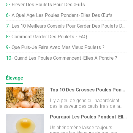
Élever Des Poulets Pour Des Œufs
À Quel Âge Les Poules Pondent-Elles Des Œufs
Les 10 Meilleurs Conseils Pour Garder Des Poulets De Basse-Cour
Comment Garder Des Poulets - FAQ
Que Puis-Je Faire Avec Mes Vieux Poulets ?
Quand Les Poules Commencent-Elles À Pondre ?
Élevage
Top 10 Des Grosses Poules Pondeuses
Il y a peu de gens qui napprécient
pas la saveur des œufs frais de la
ferme pour le petit déjeuner ou pour
Pourquoi Les Poules Pondent-Elles Des Œufs Sans Coquille ?
la cuisson. Mais saviez-vous quil
existe une grande variété de tailles
Un phénomène laisse toujours
dœufs ? Certaines poules peuvent