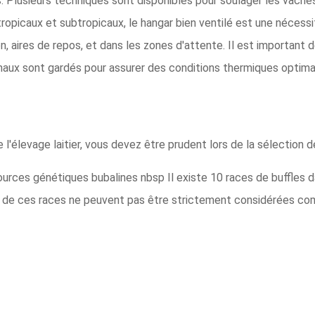
 Plusieurs techniques sont disponibles pour soulager les vaches 
ropicaux et subtropicaux, le hangar bien ventilé est une nécess
 aires de repos, et dans les zones d'attente. Il est important de 
maux sont gardés pour assurer des conditions thermiques optimale
l'élevage laitier, vous devez être prudent lors de la sélection de
sources génétiques bubalines nbsp Il existe 10 races de buffles 
p de ces races ne peuvent pas être strictement considérées c