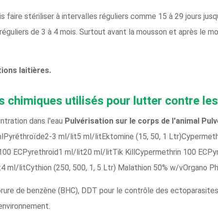
is faire stériliser à intervalles réguliers comme 15 à 29 jours jus
 réguliers de 3 à 4 mois. Surtout avant la mousson et après le m
ions laitières.
es chimiques utilisés pour lutter contre le
tration dans l'eau
Pulvérisation sur le corps de l'animal
Pulv
lPyréthroïde2-3 ml/lit5 ml/litEktomine (15, 50, 1 Ltr)Cypermet
n 100 ECPyrethroid1 ml/lit20 ml/litTik KillCypermethrin 100 ECPyr
t4 ml/litCythion (250, 500, 1, 5 Ltr) Malathion 50% w/vOrgano P
orure de benzène (BHC), DDT pour le contrôle des ectoparasites c
environnement.