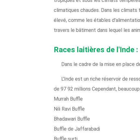
tropiques et sous les climats tempérés.
climatiques chaudes. Dans les climats t
élevé, comme les étables d'alimentation,
travers le bâtiment dans lequel les ani
Races laitières de l'Inde :
Dans le cadre de la mise en place de 
L'Inde est un riche réservoir de res
de 97 92 millions Cependant, beaucou
Murrah Buffle
Nili Ravi Buffle
Bhadawari Buffle
Buffle de Jaffarabadi
Buffle surti