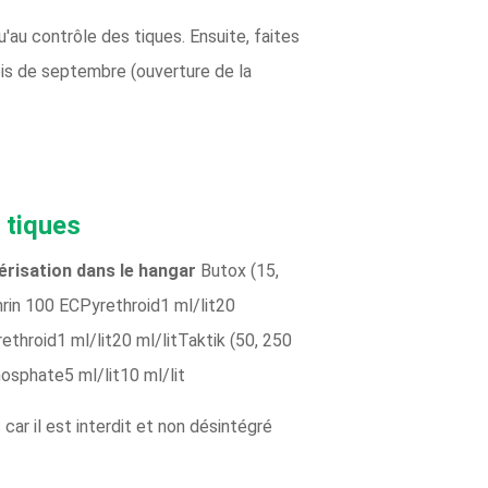
qu'au contrôle des tiques. Ensuite, faites
ois de septembre (ouverture de la
s tiques
érisation dans le hangar
Butox (15,
hrin 100 ECPyrethroid1 ml/lit20
ethroid1 ml/lit20 ml/litTaktik (50, 250
hosphate5 ml/lit10 ml/lit
ar il est interdit et non désintégré