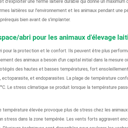
et d'exploiter une ferme laitière durable qui donne un maximum d
mes laitières sur l'environnement et les animaux pendant une pé
prérequis bien avant de s'implanter.
pace/abri pour les animaux d'élevage laiti
i pour la protection et le confort. Ils peuvent être plus perfor
ment des animaux a besoin d'un capital initial dans la mesure où
otégés des hautes et basses températures, fort ensoleillement, 
s, ectoparasite, et endoparasites. La plage de température confor
27°C. Le stress climatique se produit lorsque la température pa
 température élevée provoque plus de stress chez les animaux s
n stress dans la zone tempérée. Les vents forts aggravent encor