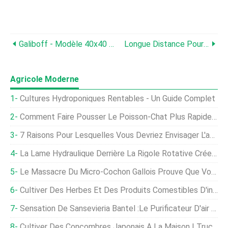
Galiboff - Modèle 40x40 Mm - Technologie D'extrusion De Polymères De Bois
Longue Distance Pour Les Remorques À Courroie Continue
Agricole Moderne
Cultures Hydroponiques Rentables - Un Guide Complet
Comment Faire Pousser Le Poisson-Chat Plus Rapidement Guide D'information
7 Raisons Pour Lesquelles Vous Devriez Envisager L'apiculture
La Lame Hydraulique Derrière La Rigole Rotative Crée Des Fossés Parfaits En Un Seul Passage
Le Massacre Du Micro-Cochon Gallois Prouve Que Vous Ne Devriez Pas Avoir De Micro-Cochon De Compagnie
Cultiver Des Herbes Et Des Produits Comestibles D'intérieur - Un Guide Complet
Sensation De Sansevieria Bantel :le Purificateur D'air Éblouissant
Cultiver Des Concombres Japonais À La Maison | Trucs Et Astuces Essentiels