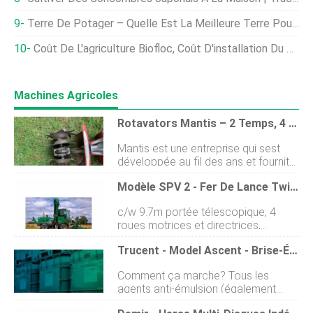
Terre De Potager – Quelle Est La Meilleure Terre Pour Faire Pousser Des Légumes ?
Coût De L'agriculture Biofloc, Coût D'installation Du Biofloc, Désavantages
Machines Agricoles
Rotavators Mantis – 2 Temps, 4 Temps Et Électrique
Mantis est une entreprise qui sest
développée au fil des ans et fournit
désormais une large gamme de
Modèle SPV 2 - Fer De Lance Twiga
motoculteurs de jardin aux petits
jardiniers et aux ouvriers agricoles.
c/w 9.7m portée télescopique, 4
La Mante est petite, à bas prix, et
roues motrices et directrices,
très facile à utiliser. Il y a eu plus dun
commandes proportionnelles,
million de ces machines vendues
Trucent - Model Ascent - Brise-Émulsion :extraire Plus D'huile De Maïs
Moteur John Deere 170 cv, relevage
dans le monde entier. Leur machine
avant, feux de travail, faucheuse à
est devenue extrêmement populaire
Comment ça marche? Tous les
fléaux à haut rendement,
en raison de sa qualité et de sa
agents anti-émulsion (également
fiabilité, sans oublier sa capacité de
appelés désémulsifiants ) sont
fonctionnement. Donc, si vous