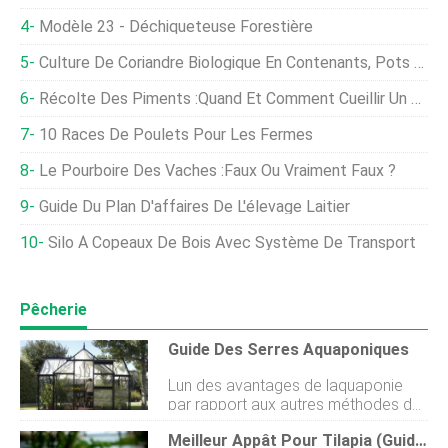
Modèle 23 - Déchiqueteuse Forestière
Culture De Coriandre Biologique En Contenants, Pots À La Maison
Récolte Des Piments :quand Et Comment Cueillir Un Piment
10 Races De Poulets Pour Les Fermes
Le Pourboire Des Vaches :faux Ou Vraiment Faux ?
Guide Du Plan D'affaires De L'élevage Laitier
Silo À Copeaux De Bois Avec Système De Transport
Pêcherie
Guide Des Serres Aquaponiques
Lun des avantages de laquaponie
par rapport aux autres méthodes de
culture est que les cultures peuvent
Meilleur Appât Pour Tilapia (Guide Catch'em All)
être cultivées dans une configuration