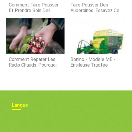
essentiel que vous puissiez fournir
Comment Faire Pousser
Faire Pousser Des
aux poissons les choses dont ils ont
Et Prendre Soin Des
Aubergines :essayez Ces
besoin et veill
Marguerites Shasta
Légumes !
Comment Réparer Les
Bonino - Modèle MB -
Radis Chauds :pourquoi
Ensileuse Tractée
Mes Radis Sont-Ils Trop
Chauds Pour Être
Mangés
Langue