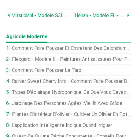
Mitsubishi - Modèle S3L - Tracteur
Henan - Modèle FL - Concasseur De Type Vertical
Agricole Moderne
Comment Faire Pousser Et Entretenir Des Delphiniums Rêveurs
Flexgard - Modèle II - Peintures Antisalissures Pour Pièges Métalliques/pots À Crabes À Base D'eau
Comment Faire Pousser Le Taro
Rainier Sweet Cherry Info - Comment Faire Pousser Des Cerises Rainier
Types D'éclairage Hydroponique :ce Que Vous Devez Savoir
Jardinage Des Personnes Âgées :Vieillir Avec Grâce
Plantes D'intérieur D'olivier - Cultiver Un Olivier En Pot À L'intérieur
L'application Intelligente Indique Quand Irriguer
Qu'est-Ce Qu'une Pêche Concurrente - Conseils Pour Faire Pousser Des Pêches Concurrentes