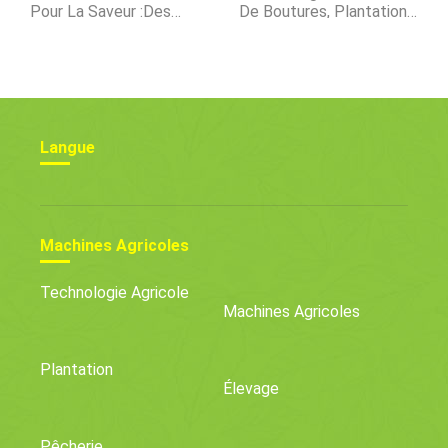
Pour La Saveur :des
De Boutures, Plantation,
Conseils Opportuns
Se Soucier, Récolte
Langue
Machines Agricoles
Technologie Agricole
Machines Agricoles
Plantation
Élevage
Pêcherie