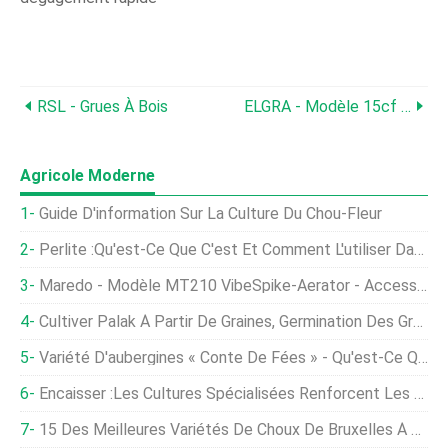
RSL - Grues À Bois
ELGRA - Modèle 15cf - Mélangeur À Palettes
Agricole Moderne
Guide D'information Sur La Culture Du Chou-Fleur
Perlite :qu'est-Ce Que C'est Et Comment L'utiliser Dans Votre Jardin
Maredo - Modèle MT210 VibeSpike-Aerator - Accessoires De Tracteur
Cultiver Palak À Partir De Graines, Germination Des Graines D'épinards
Variété D'aubergines « Conte De Fées » - Qu'est-Ce Qu'une Aubergine De Conte De Fées
Encaisser :les Cultures Spécialisées Renforcent Les Fermes Urbaines
15 Des Meilleures Variétés De Choux De Bruxelles À Cultiver À La Maison