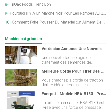
TriOak Foods Tient Bon
Pourquoi Il Y A Un Marché Noir Pour Les Rampes Au Québec
Comment Faire Pousser Du Matériel :un Aliment De Base Pour Le Jardin De Cottage
Machines Agricoles
Verdesian Annonce Une Nouvelle Technologie De Traitement Des Semences
Une nouvelle technologie de
traitement des semences de
Verdesian Life Sciences fait son
Meilleure Corde Pour Tirer Des Arbres - Nos 5 Meilleurs Choix
entrée sur le marché. FlexConnect, le
premier système de transfert fermé
Vous cherchez le corde de traction
dinoculants de soja, permettra aux
darbre idéale déraciner les
applicateurs de réduire les déchets
indésirables, peut-être des arbres
et de gagner du temps lorsque vient
Enerpat - Modèle HBA-B180 - Presse À Balles De Copeaux De Miscanthus
dangereux ? Dans cette revue riche
le temps de mélanger les inoculants
en informations, nous fournissons
de soja. Combiné avec un port de
La presse à ensacher HBA-B180 est
tout ce dont vous avez besoin pour
mélange, FlexConnect permet aux
livrée avec une force de pressage
faire un investissement décent. Si
applicateurs de manipuler et de