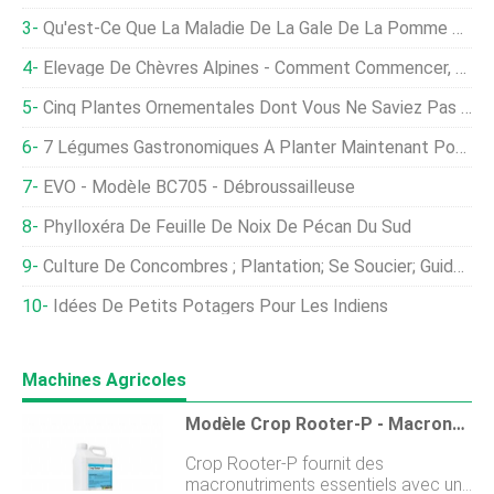
Qu'est-Ce Que La Maladie De La Gale De La Pomme De Terre:Conseils Pour Traiter La Gale Des Pommes De Terre
Élevage De Chèvres Alpines - Comment Commencer, Profil De Race
Cinq Plantes Ornementales Dont Vous Ne Saviez Pas Qu'elles Étaient Comestibles
7 Légumes Gastronomiques À Planter Maintenant Pour La Récolte D'automne
EVO - Modèle BC705 - Débroussailleuse
Phylloxéra De Feuille De Noix De Pécan Du Sud
Culture De Concombres ; Plantation; Se Soucier; Guide De Récolte
Idées De Petits Potagers Pour Les Indiens
Machines Agricoles
Modèle Crop Rooter-P - Macronutriments Essentiels
Crop Rooter-P fournit des
macronutriments essentiels avec une