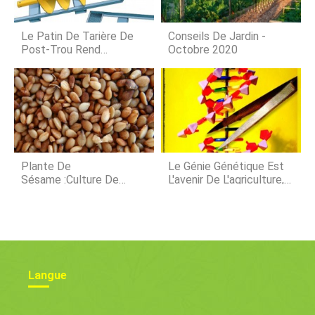
ou sur un microscope inversé (des
grossissements plus élevés sont
possibles). détails du produit Le
Le Patin De Tarière De
Conseils De Jardin -
volume de la cellule est exact
Post-Trou Rend
Octobre 2020
L'ensemble Du
Processus Rapide Et
Facile
Plante De
Le Génie Génétique Est
Sésame :culture De
L'avenir De L'agriculture,
Semences Tolérante À
Les Scientifiques Disent
La Sécheresse
Aux Législateurs
Langue