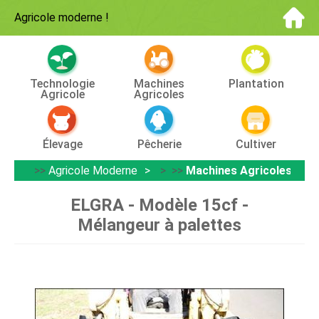
Agricole moderne
!
Technologie
Machines
Plantation
Agricole
Agricoles
Élevage
Pêcherie
Cultiver
>>
Agricole Moderne
> >>
Machines Agricoles
ELGRA - Modèle 15cf -
Mélangeur à palettes