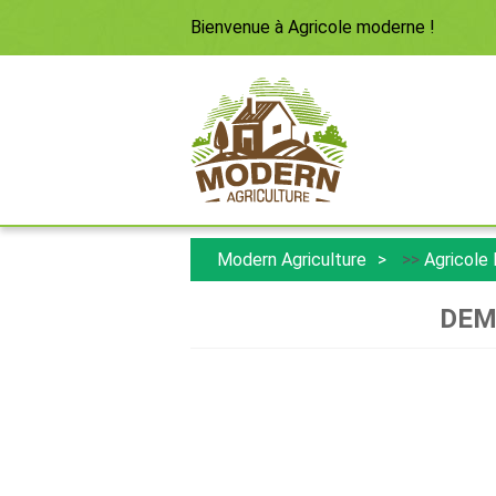
Bienvenue à
Agricole moderne
!
Modern Agriculture
>>
Agricole
DEMI