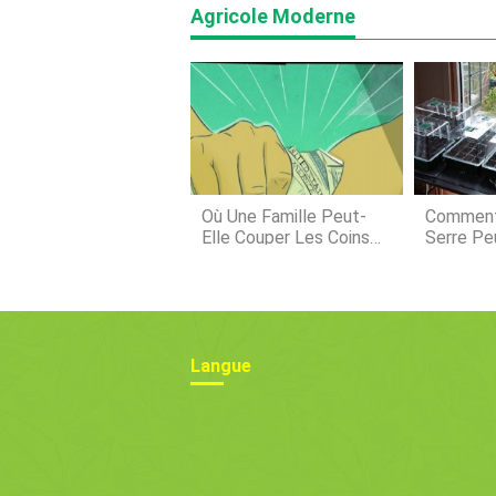
Agricole Moderne
Où Une Famille Peut-
Comment
Elle Couper Les Coins
Serre Pe
Ronds, Y Compris La
Le Succ
Planification
Semence
Successorale ?
Langue