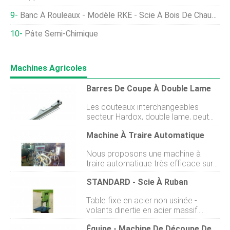
Banc À Rouleaux - Modèle RKE - Scie À Bois De Chauffage Avec Entraînement Électrique Par Courroie Trapézoïdale
Pâte Semi-Chimique
Machines Agricoles
Barres De Coupe À Double Lame
Les couteaux interchangeables
secteur Hardox, double lame, peut
être adapté à nimporte quelle plante
Machine À Traire Automatique
et installation à la fois pour le bois de
verger vert et sec. La coupe par
Nous proposons une machine à
cisaillement apporte des avantages
traire automatique très efficace sur
considérables :ne provoque pas
le marché international. La machine à
dabrasion, nendommage pas la
STANDARD - Scie À Ruban
traire pour vaches et buffles que
branche coupée, ne produit pas de
nous proposons est accessible dans
sciure de bois et simule la coupe à la
Table fixe en acier non usinée -
différentes gammes et
main. Fonctionne à de faibles tours
volants dinertie en acier massif.
spécifications telles que la machine
par minute et permet une économie
FREINAGE DE LA LAME DE SCIE À
à traire à seau simple et double. Ils
considérable de carburant. Il permet
Équipe - Machine De Découpe De Poisson
LARRÊT EN MOINS DE 10