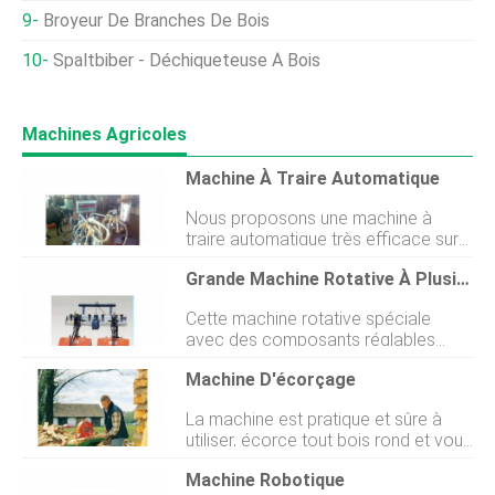
Broyeur De Branches De Bois
Spaltbiber - Déchiqueteuse À Bois
Machines Agricoles
Machine À Traire Automatique
Nous proposons une machine à
traire automatique très efficace sur
le marché international. La machine à
Grande Machine Rotative À Plusieurs Rangées
traire pour vaches et buffles que
nous proposons est accessible dans
Cette machine rotative spéciale
différentes gammes et
avec des composants réglables
spécifications telles que la machine
fonctionne à la fois comme machine
à traire à seau simple et double. Ils
Machine D'écorçage
rotative et comme charrue butteuse.
sont utilisés pour une meilleure
Son châssis particulièrement haut et
assimilation du lait. Outre, nous
La machine est pratique et sûre à
résistant peut sélever au-dessus de
sommes lun des principaux
utiliser, écorce tout bois rond et vous
plantes même très hautes. Puissance
exportateurs de machines à traire de
aide à le préparer pour lusage prévu.
nécessaire du tracteur :50CV - Prise
vache en gros en Inde.
Machine Robotique
Cette machine, qui a naturellement
de force 540 tours En savoir plus sur