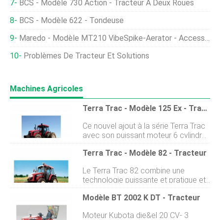
BCS - Modèle 730 Action - Tracteur À Deux Roues
BCS - Modèle 622 - Tondeuse
Maredo - Modèle MT210 VibeSpike-Aerator - Accessoires De Tracteur
Problèmes De Tracteur Et Solutions
Machines Agricoles
Terra Trac - Modèle 125 Ex - Tracteur
Ce nouvel ajout à la série Terra Trac
avec son puissant moteur 6 cylindres
ouvre une nouvelle dimension de
Terra Trac - Modèle 82 - Tracteur
tracteurs à bas prix. Le tracteur Terra
Trac 125 est doté dun châssis
Le Terra Trac 82 combine une
extrêmement robuste qui le rend
technologie puissante et pratique et
idéal pour une utilisation quotidienne
un rapport qualité/prix imbattable.
dans des conditions dutilisation
Modèle BT 2002 K DT - Tracteur
Les tracteurs de la série Terra Tec
difficiles. Les composants clés de ce
sont robustes, chevaux de trait à
modèle sont fabriqués par les
Moteur Kubota die&el 20 CV- 3
faible entretien disponibles à un prix
meilleurs fabricants dont les marques