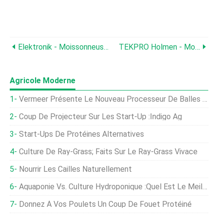
Elektronik - Moissonneuse-Batteuse De Framboises Et De Mûres
TEKPRO Holmen - Modèle Ligno-Tester - Testeur De Durabilité Des Granulés De Bois
Agricole Moderne
Vermeer Présente Le Nouveau Processeur De Balles BPX9010
Coup De Projecteur Sur Les Start-Up :Indigo Ag
Start-Ups De Protéines Alternatives
Culture De Ray-Grass; Faits Sur Le Ray-Grass Vivace
Nourrir Les Cailles Naturellement
Aquaponie Vs. Culture Hydroponique :quel Est Le Meilleur ?
Donnez À Vos Poulets Un Coup De Fouet Protéiné