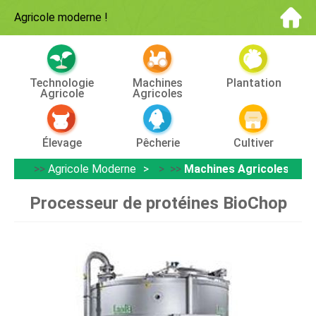
Agricole moderne
!
Technologie
Machines
Plantation
Agricole
Agricoles
Élevage
Pêcherie
Cultiver
>>
Agricole Moderne
> >>
Machines Agricoles
Processeur de protéines BioChop