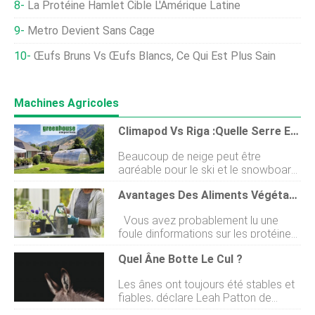
La Protéine Hamlet Cible L'Amérique Latine
Metro Devient Sans Cage
Œufs Bruns Vs Œufs Blancs, Ce Qui Est Plus Sain
Machines Agricoles
Climapod Vs Riga :quelle Serre Est La Meilleure ?
Beaucoup de neige peut être
agréable pour le ski et le snowboard.
Pour le jardinage toute lannée, ce
Avantages Des Aliments Végétaux Riches En Protéines
nest pas si idéal. Sauf si vous avez
une serre qui peut supporter ce
Vous avez probablement lu une
genre de temps. Si vous êtes au
foule dinformations sur les protéines.
milieu de vos recherches, vous avez
Après tout, les régimes riches en
peut-être découvert quune serre à
Quel Âne Botte Le Cul ?
protéines sont très populaires en ce
voûte gothique est lun de vos
moment. Peut-être avez-vous même
meilleurs choix pour les climats très
Les ânes ont toujours été stables et
incorporé plus de protéines dans
enneigés. Les fabricants les plus
fiables, déclare Leah Patton de
votre propre alimentation et
populaires pour ces structures de
lAmerican Donkey and Mule Society.
constaté certains avantages. Pour