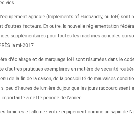
es vies.
 l'équipement agricole (Implements of Husbandry, ou IoH) sont 
t d'autres facteurs. En outre, la nouvelle réglementation fédéral
es supplémentaires pour toutes les machines agricoles qui son
APRÈS la mi-2017.
re d'éclairage et de marquage IoH sont résumées dans le code de
ste d'autres pratiques exemplaires en matière de sécurité routièr
u de la fin de la saison, de la possibilité de mauvaises condit
 peu d'heures de lumière du jour que les jours raccourcissent et 
 importante à cette période de l'année.
nnes lumières et allumez votre équipement comme un sapin de N