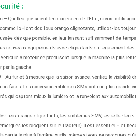
curité :
ts
– Quelles que soient les exigences de l'État, si vos outils agr
omme IoH ont des feux orange clignotants, utilisez-les toujours 
haussée dès que possible, en leur laissant suffisamment de temps 
des nouveaux équipements avec clignotants ont également des c
 véhicule à moteur se produisent lorsque la machine la plus lent
 par la gauche.
V
- Au fur et à mesure que la saison avance, vérifiez la visibilité
 et non fanés. Les nouveaux emblèmes SMV ont une plus grande visi
rés qui captent mieux la lumière et la renvoient aux automobili
les feux orange clignotants, les emblèmes SMV, les réflecteurs 
emorqués les bloquent sur le tracteur), il est essentiel – et néc
 partie la plus à l'arrière. outils, même si vous ne parcourez qu'