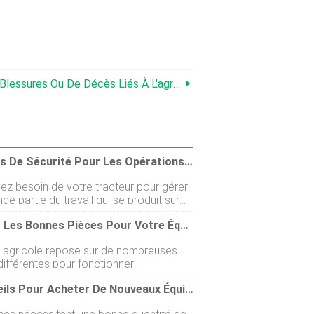
 Décès Liés À L'agriculture Et Comment Les Prévenir !
Conseils De Sécurité Pour Les Opérations De Tracteur
ez besoin de votre tracteur pour gérer
de partie du travail qui se produit sur
rme, car cette machine travailleuse est
Obtenir Les Bonnes Pièces Pour Votre Équipement Agricole
orsale de toute entreprise agricole.
our la plupart des machines robustes
l agricole repose sur de nombreuses
les, vous devez garder à lesprit la
différentes pour fonctionner
 lors de leur utilisation. Pour vous aider,
ement. Ces pièces peuvent souffrir dune
Machinery, Inc. a compilé ce petit guide
3 Conseils Pour Acheter De Nouveaux Équipements Agricoles
rmale, ce qui réduit leur efficacité et
taines précautions de sécurité que vous
ovoquer une foule de problèmes. A
prendre lorsque vous travaillez avec