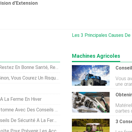
vision d'Extension
Les 3 Principales Causes De Blessures Ou De
Machines Agricoles
estez En Sécurité Cette Saison De Récolte !
ourez Un Risque Élevé De Blessure.
Vous av
une gran
votre fe
lépine d
 À La Ferme En Hiver
Comme p
Matérie
et durab
Avec Des Conseils De Sécurité
parties 
sécurité
correct
Riveras 
ité À La Ferme À Ne Jamais Oublier
usure no
sur cer
peut pr
pouvez 
 Prévenir Les Accidents À La Ferme