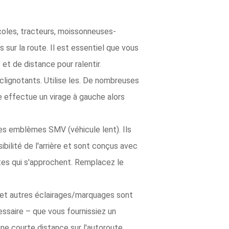
icoles, tracteurs, moissonneuses-
sur la route. Il est essentiel que vous
et de distance pour ralentir.
lignotants. Utilise les. De nombreuses
e effectue un virage à gauche alors
 des emblèmes SMV (véhicule lent). Ils
bilité de l'arrière et sont conçus avec
stes qui s'approchent. Remplacez le
et autres éclairages/marquages ​​sont
essaire – que vous fournissiez un
une courte distance sur l'autoroute.