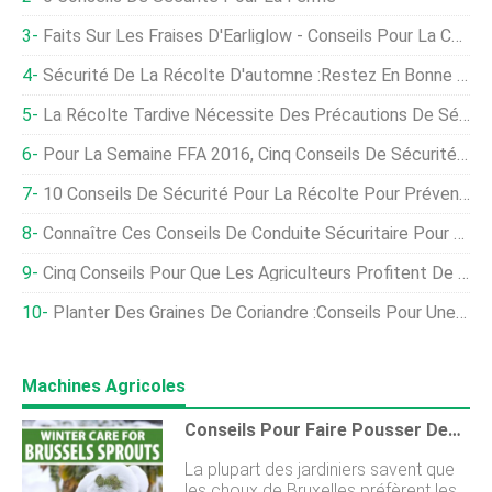
Faits Sur Les Fraises D'Earliglow - Conseils Pour La Culture De Baies D'Earliglow
Sécurité De La Récolte D'automne :Restez En Bonne Santé, Restez En Sécurité Cette Saison De Récolte !
La Récolte Tardive Nécessite Des Précautions De Sécurité Supplémentaires :éclairez-Vous
Pour La Semaine FFA 2016, Cinq Conseils De Sécurité À La Ferme À Ne Jamais Oublier
10 Conseils De Sécurité Pour La Récolte Pour Prévenir Les Accidents À La Ferme
Connaître Ces Conseils De Conduite Sécuritaire Pour La Saison Des Récoltes
Cinq Conseils Pour Que Les Agriculteurs Profitent De La Semaine Nationale Du Marché Fermier
Planter Des Graines De Coriandre :conseils Pour Une Récolte Abondante
Machines Agricoles
Conseils Pour Faire Pousser Des Choux De Bruxelles En Hiver
La plupart des jardiniers savent que
les choux de Bruxelles préfèrent les