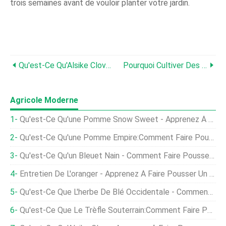
trois semaines avant de vouloir planter votre jardin.
Qu'est-Ce Qu'Alsike Clover:Apprenez À Faire Pousser Des Plantes Alsike Clover
Pourquoi Cultiver Des Légumineuses Vivaces - En Savoir Plus Sur La Plantation De Légumineuses Vivaces
Agricole Moderne
Qu'est-Ce Qu'une Pomme Snow Sweet - Apprenez À Faire Pousser Des Pommes Snow Sweet
Qu'est-Ce Qu'une Pomme Empire:Comment Faire Pousser Des Pommes Empire
Qu'est-Ce Qu'un Bleuet Nain - Comment Faire Pousser Des Bleuets Nain
Entretien De L'oranger - Apprenez À Faire Pousser Un Oranger
Qu'est-Ce Que L'herbe De Blé Occidentale - Comment Faire Pousser De L'herbe De Blé Occidentale
Qu'est-Ce Que Le Trèfle Souterrain:Comment Faire Pousser Des Cultures De Couverture De Trèfle Souterrain