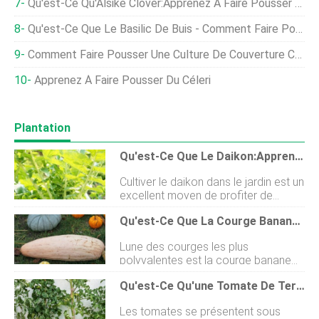
Qu'est-Ce Qu'Alsike Clover:Apprenez À Faire Pousser Des Plantes Alsike Clover
Qu'est-Ce Que Le Basilic De Buis - Comment Faire Pousser Des Plantes De Basilic De Buis
Comment Faire Pousser Une Culture De Couverture Cet Automne
Apprenez À Faire Pousser Du Céleri
Plantation
Qu'est-Ce Que Le Daikon:Apprenez À Cultiver Des Plants De Radis Daikon
Cultiver le daikon dans le jardin est un
excellent moyen de profiter de
quelque chose dun peu différent.
Qu'est-Ce Que La Courge Banane:Comment Faire Pousser La Courge Banane
Planter des radis daikon nest pas
difficile et une fois que vous avez
Lune des courges les plus
appris à faire pousser des plants de
polyvalentes est la courge banane
radis daikon, vous pourrez les
rose. Il peut être cultivé comme une
apprécier toute lannée dans les
Qu'est-Ce Qu'une Tomate De Terrasse - Apprenez À Faire Pousser Des Tomates De Terrasse
courge dété, récolté à cette époque
climats chauds ou les replanter
et consommé cru. Ou, vous pouvez
chaque année dans les régions plus
Les tomates se présentent sous
attendre patiemment la récolte
fraîches. Quest-ce que le Daïkon ? Un