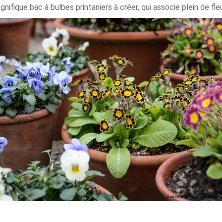
ifique bac à bulbes printaniers à créer, qui associe plein de fleu