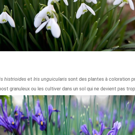
ris histrioides
et
Iris unguicularis
sont des plantes à coloration p
st granuleux ou les cultiver dans un sol qui ne devient pas tro