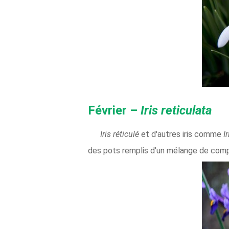
Février –
Iris reticulata
Iris réticulé
et d'autres iris comme
I
des pots remplis d'un mélange de compo