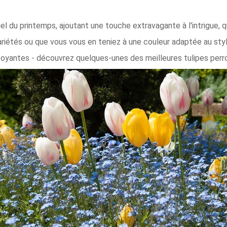
el du printemps, ajoutant une touche extravagante à l'intrigue,
riétés ou que vous vous en teniez à une couleur adaptée au style
oyantes - découvrez quelques-unes des meilleures tulipes perro