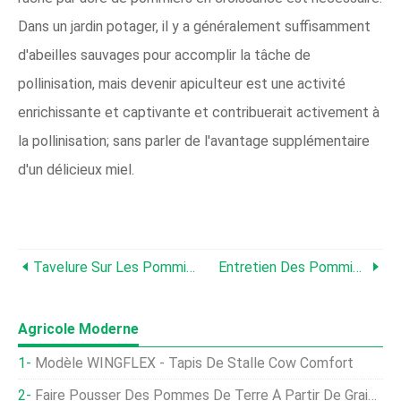
Dans un jardin potager, il y a généralement suffisamment
d'abeilles sauvages pour accomplir la tâche de
pollinisation, mais devenir apiculteur est une activité
enrichissante et captivante et contribuerait activement à
la pollinisation; sans parler de l'avantage supplémentaire
d'un délicieux miel.
Tavelure Sur Les Pommiers:identification Et Traitement Du Champignon De La Tavelure Du Pommier
Entretien Des Pommiers :quand Et Comment Tailler Un Pommier
Agricole Moderne
Modèle WINGFLEX - Tapis De Stalle Cow Comfort
Faire Pousser Des Pommes De Terre À Partir De Graines, Plantation, Se Soucier, Récolte