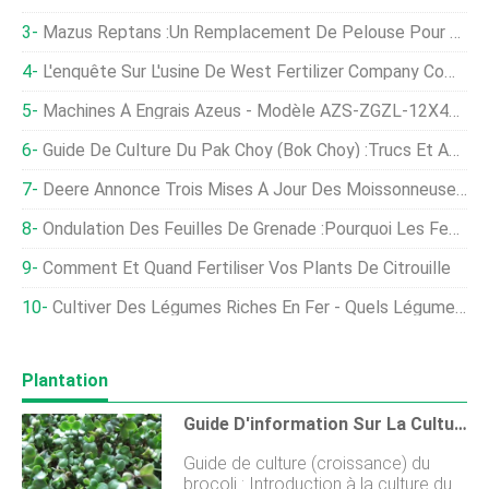
Mazus Reptans :un Remplacement De Pelouse Pour Les Débutants
L'enquête Sur L'usine De West Fertilizer Company Commence Sérieusement
Machines À Engrais Azeus - Modèle AZS-ZGZL-12X40 - Granulateur D'engrais À Tambour Rotatif
Guide De Culture Du Pak Choy (Bok Choy) :Trucs Et Astuces D'experts
Deere Annonce Trois Mises À Jour Des Moissonneuses-Batteuses De La Série S Pour 2019
Ondulation Des Feuilles De Grenade :pourquoi Les Feuilles De Grenadier S'enroulent
Comment Et Quand Fertiliser Vos Plants De Citrouille
Cultiver Des Légumes Riches En Fer - Quels Légumes Sont Riches En Fer
Plantation
Guide D'information Sur La Culture Du Brocoli
Guide de culture (croissance) du
brocoli : Introduction à la culture du