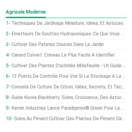
Agricole Moderne
Techniques De Jardinage Miniature, Idées, Et Astuces
Émetteurs De Gouttes Hydroponiques :ce Que Vous Devez Savoir
Cultiver Des Patates Douces Dans Le Jardin
Canard Colvert :l'oiseau Le Plus Facile À Identifier
Cultiver Des Plantes D'achillée Millefeuille - Un Guide De Plantation Complet
13 Points De Contrôle Pour Voir Si Le Stockage À La Ferme Est Sûr Après Une Inondation
Conseils De Culture De Citron, Idées, Secrets, Et Technique
Guide Kiowa Blackberry :Soins, Croissance, Des Astuces
Kemin Industries Lance Paradigmox® Green Pour La Production Animale Biologique Dans La Région EMENA
Soins Au Piment:Cultiver Des Plantes De Piment Dans Le Jardin