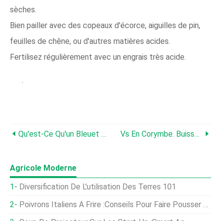
sèches.
Bien pailler avec des copeaux d'écorce, aiguilles de pin,
feuilles de chêne, ou d'autres matières acides.
Fertilisez régulièrement avec un engrais très acide.
.
Qu'est-Ce Qu'un Bleuet Nain - Comment Faire Pousser Des Bleuets Nain
Vs En Corymbe. Buissons De Bleuets Nains - Que Sont Les Bleuets En Corymbe Et Les Bleuets Nains
Agricole Moderne
Diversification De L'utilisation Des Terres 101
Poivrons Italiens À Frire :conseils Pour Faire Pousser Des Poivrons Italiens À Frire