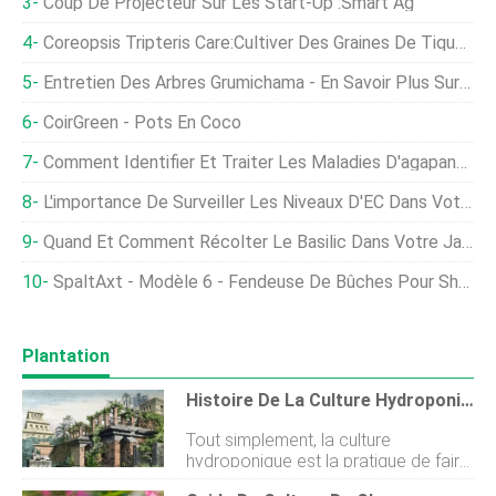
Coup De Projecteur Sur Les Start-Up :Smart Ag
Coreopsis Tripteris Care:Cultiver Des Graines De Tiques Hautes
Entretien Des Arbres Grumichama - En Savoir Plus Sur La Culture Du Cerisier Grumichama
CoirGreen - Pots En Coco
Comment Identifier Et Traiter Les Maladies D'agapanthe
L'importance De Surveiller Les Niveaux D'EC Dans Votre Culture En Intérieur
Quand Et Comment Récolter Le Basilic Dans Votre Jardin ?
SpaltAxt - Modèle 6 - Fendeuse De Bûches Pour ShortLog
Plantation
Histoire De La Culture Hydroponique :quand La Culture Hydroponique A-T-Elle Été Inventée ?
Tout simplement, la culture
hydroponique est la pratique de faire
pousser des plantes en utilisant