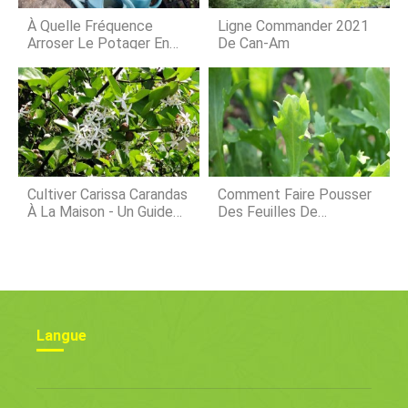
aux questions Cultiver dans une serre
est souvent très amusant pour les
À Quelle Fréquence
Ligne Commander 2021
jardiniers déb
Arroser Le Potager En
De Can-Am
Été
Cultiver Carissa Carandas
Comment Faire Pousser
À La Maison - Un Guide
Des Feuilles De
Complet
Moutarde Asiatique
Mizuna Dans Le Jardin
Langue