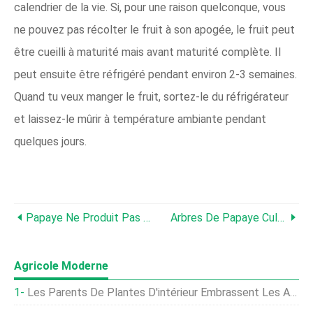
calendrier de la vie. Si, pour une raison quelconque, vous
ne pouvez pas récolter le fruit à son apogée, le fruit peut
être cueilli à maturité mais avant maturité complète. Il
peut ensuite être réfrigéré pendant environ 2-3 semaines.
Quand tu veux manger le fruit, sortez-le du réfrigérateur
et laissez-le mûrir à température ambiante pendant
quelques jours.
Papaye Ne Produit Pas De Fruits :comment Faire Un Fruit De Papaye
Arbres De Papaye Cultivés En Conteneur - Conseils Pour Faire Pousser Un Arbre De Papaye Dans Un Pot
Agricole Moderne
Les Parents De Plantes D'intérieur Embrassent Les Armoires De Serre De Bricolage