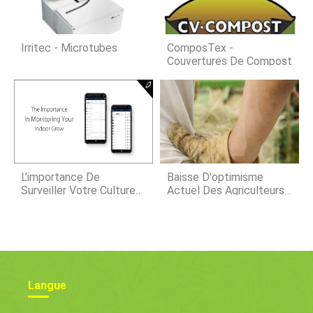
plante parfaite pour les jardins de
xéropaysage. En tant que jardiniers,
nous aimons ces espèces car elles
sont belles, facile à cultiver, et
Irritec - Microtubes
ComposTex -
Couvertures De Compost
L'importance De
Baisse D'optimisme
Surveiller Votre Culture
Actuel Des Agriculteurs ;
En Intérieur
La Vue À Long Terme
Reste Stable, Baromètre
Agricole Montre
Langue