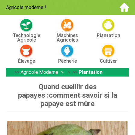
Agricole moderne
!
Technologie
Machines
Plantation
Agricole
Agricoles
Élevage
Pêcherie
Cultiver
>>
Agricole Moderne
> >>
Plantation
Quand cueillir des
papayes :comment savoir si la
papaye est mûre