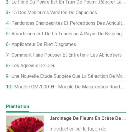
Le Fond Du Poivre Est En Train De Pourrir :réparer La Pourriture Apicale Des Poivrons
15 Des Meilleures Variétés De Capucines
Tendances Changeantes Et Perceptions Des Agriculteurs Concernant Les Additifs Alimentaires
Amortissement De La Tondeuse À Rayon De Braquage Nul
Applicateur De Filet D'agrumes
Comment Faire Pousser Et Entretenir Les Abricotiers
Les Agneaux De Dieu
Une Nouvelle Étude Suggère Que La Sélection De Maïs Spécialisée Réduit Sa Capacité D'adaptation
Modèle CM7000-H - Module De Manutention Rond En Coton À 3 Points De Levage
Plantation
Jardinage De Fleurs En Crête De Coq Pour Les Débutants, Des Astuces
Introduction sur la façon de