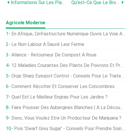
Informations Sur Les Plantes De Chanvre Sunn - Apprenez Les Utilisations Et Les Soins Du Chanvre Sunn
Qu'est-Ce Que Le Brome Des Champs - Informations Sur Le Brome Des Champs
Agricole Moderne
En Afrique, L'infrastructure Numérique Ouvre La Voie Aux Agriculteurs
Le Non-Labour A Sauvé Leur Ferme
Allance - Retourneur De Compost À Roue
12 Maladies Courantes Des Plants De Poivrons Et Problèmes De Poivrons
Orge Sharp Eyespot Control - Conseils Pour Le Traitement De La Maladie De L'oeil Aiguisé De L'orge
Comment Récolter Et Conserver Les Concombres
Quel Est Le Meilleur Engrais Pour Les Jardins ?
Faire Pousser Des Aubergines Blanches | À La Découverte Des Œufs De Jardin
Donc, Vous Voulez Être Un Producteur De Marijuana ?
Pois 'Dwarf Grey Sugar' - Conseils Pour Prendre Soin Des Pois De Sucre Gris Nains