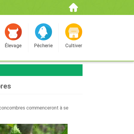
Élevage
Pêcherie
Cultiver
bres
its concombres commenceront à se