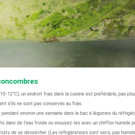
 concombres
0-12°C); un endroit frais dans la cuisine est préférable, pas p
t s'ils ne sont pas conservés au frais.
pendant environ une semaine dans le bac à légumes du réfrigér
its dans de l'eau froide ou essuyez-les avec un chiffon humide p
ruits de se dessécher. (Les réfrigérateurs sont secs, pas humide