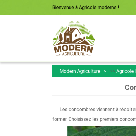
Bienvenue à
Agricole moderne
!
Modern Agriculture
>>
Agricole
Com
Les concombres viennent à récolter
former. Choisissez les premiers concomb