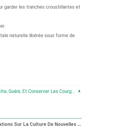
r garder les tranches croustillantes et
er.
ale naturelle libérée sous forme de
érir, Et Conserver Les Courges D'hiver
Informations Sur La Culture De Nouvelles Pommes De Terre Dans Votre Jardin