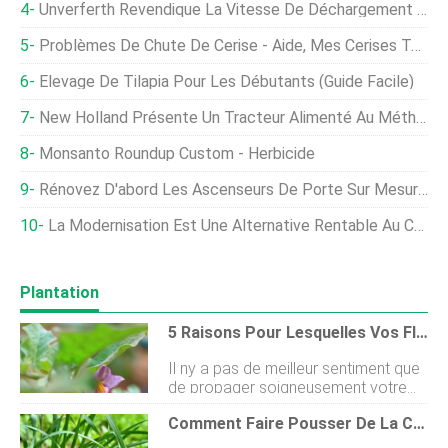
Unverferth Revendique La Vitesse De Déchargement Des Nouveaux Chariots À Grains Parker
Problèmes De Chute De Cerise - Aide, Mes Cerises Tombent De L'arbre
Élevage De Tilapia Pour Les Débutants (Guide Facile)
New Holland Présente Un Tracteur Alimenté Au Méthane, Élargit Les Gammes De Produits
Monsanto Roundup Custom - Herbicide
Rénovez D'abord Les Ascenseurs De Porte Sur Mesure, Puis S'ouvre
La Modernisation Est Une Alternative Rentable Au Commerce De La Jardinière
Plantation
5 Raisons Pour Lesquelles Vos Fleurs D'aubergine Tombent
Il ny a pas de meilleur sentiment que
de propager soigneusement votre
propre aubergine ( Solanum
Comment Faire Pousser De La Ciboulette
melongena ), entretenir les semis, et
regarder les premières fleurs en