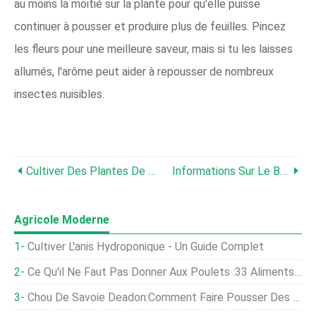
au moins la moitié sur la plante pour qu'elle puisse
continuer à pousser et produire plus de feuilles. Pincez
les fleurs pour une meilleure saveur, mais si tu les laisses
allumés, l'arôme peut aider à repousser de nombreux
insectes nuisibles.
Cultiver Des Plantes De Basilic Minette - Informations Sur Le Basilic Nain Minette
Informations Sur Le Basilic À Feuilles De Laitue:Cultiver Des Plantes De Basilic À Feuilles De Laitue
Agricole Moderne
Cultiver L'anis Hydroponique - Un Guide Complet
Ce Qu'il Ne Faut Pas Donner Aux Poulets :33 Aliments À Éviter
Chou De Savoie Deadon:Comment Faire Pousser Des Choux De Deadon