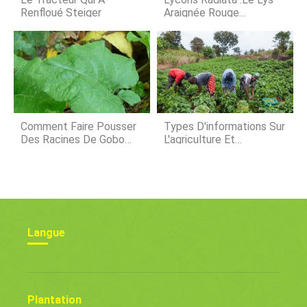
ennuyeuses, et saveu
Renfloué Steiger
Araignée Rouge
Mystique
Comment Faire Pousser
Types D'informations Sur
Des Racines De Gobo
L'agriculture Et
Dans N'importe Quel
L'agriculture
Jardin
Langue
Plantation