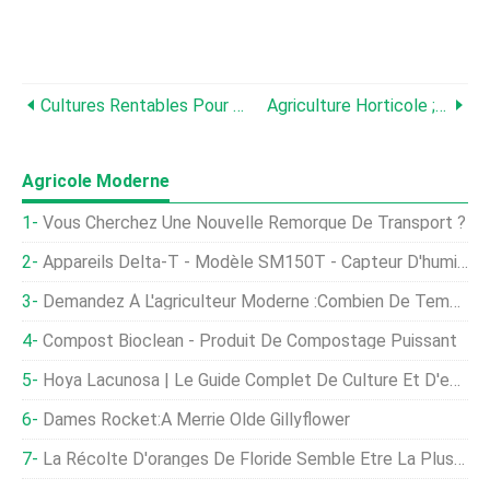
Cultures Rentables Pour L'agriculture Verticale - Un Guide Complet
Agriculture Horticole ; Types D'horticulture; Importance
Agricole Moderne
Vous Cherchez Une Nouvelle Remorque De Transport ?
Appareils Delta-T - Modèle SM150T - Capteur D'humidité Et De Température Du Sol
Demandez À L'agriculteur Moderne :combien De Temps Les Plantes À Fruits Vivent-Elles ?
Compost Bioclean - Produit De Compostage Puissant
Hoya Lacunosa | Le Guide Complet De Culture Et D'entretien
Dames Rocket:A Merrie Olde Gillyflower
La Récolte D'oranges De Floride Semble Être La Plus Faible Depuis Plus De 70 Ans