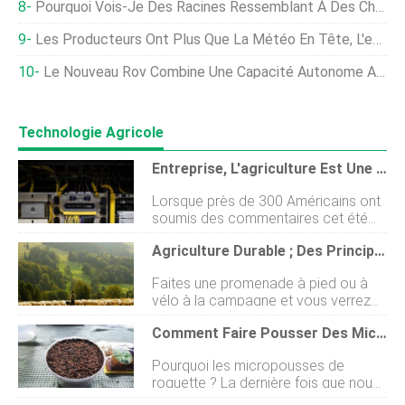
Pourquoi Vois-Je Des Racines Ressemblant À Des Cheveux Sur Mon Cactus De Noël ?
Les Producteurs Ont Plus Que La Météo En Tête, L'enquête De La FCC Montre
Le Nouveau Rov Combine Une Capacité Autonome Avec Un Fonctionnement À Distance En Direct
Technologie Agricole
Entreprise, L'agriculture Est Une Priorité Alors Que L'expansion Du Haut Débit En Milieu Rural Progresse
Lorsque près de 300 Américains ont
soumis des commentaires cet été
sur le plan pilote de lUSDA visant à
Agriculture Durable ; Des Principes, 10 Méthodes Et 14 Avantages !
amener lInternet haut débit à large
bande dans lAmérique rurale, ils ont
Faites une promenade à pied ou à
mentionné les grandes opportunités
vélo à la campagne et vous verrez
quune connectivité Internet fiable
quil y a des agriculteurs qui travaillent
pourrait apporter. Mais ils ont
Comment Faire Pousser Des Micropousses De Roquette En 10 Jours
toute la journée et tous les jours. Ils
également exprimé leur scepticisme
seront sur ces champs sous le soleil
quant aux plans proposés par
Pourquoi les micropousses de
brûlant des étés et les soirées les
lagence pour le projet, qui est en
roquette ? La dernière fois que nous
plus froides des hivers. Cest parce
chantier depuis près dun an. Le
avons parlé, Jai donné un aperçu
que cette ferme est leur pain et leur