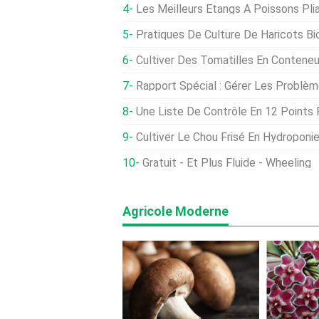
Les Meilleurs Étangs À Poissons Plia
Pratiques De Culture De Haricots Bio
Cultiver Des Tomatilles En Conteneu
Rapport Spécial : Gérer Les Problèmes De Santé Liés Au P
Une Liste De Contrôle En 12 Points Pour Vo
Cultiver Le Chou Frisé En Hydroponie ; Soins
Gratuit - Et Plus Fluide - Wheeling
Agricole Moderne