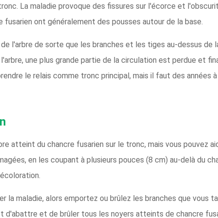
tronc. La maladie provoque des fissures sur l'écorce et l'obscuri
re fusarien ont généralement des pousses autour de la base.
de l'arbre de sorte que les branches et les tiges au-dessus de l
l'arbre, une plus grande partie de la circulation est perdue et fin
rendre le relais comme tronc principal, mais il faut des années à
en
bre atteint du chancre fusarien sur le tronc, mais vous pouvez a
agées, en les coupant à plusieurs pouces (8 cm) au-delà du cha
décoloration.
r la maladie, alors emportez ou brûlez les branches que vous tai
st d'abattre et de brûler tous les noyers atteints de chancre fus