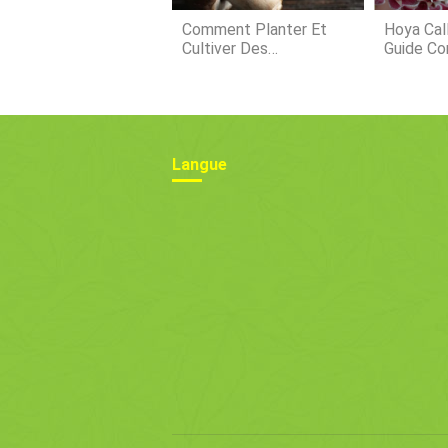
Comment Planter Et
Hoya Call
Cultiver Des
Guide Co
Champignons :Guide
Culture E
Complet
Langue