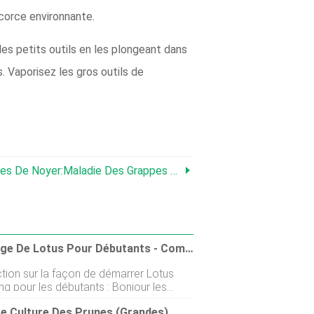
écorce environnante.
les petits outils en les plongeant dans
. Vaporisez les gros outils de
Noyer:Maladie Des Grappes Chez Les Noyers
Jardinage De Lotus Pour Débutants - Comment Commencer, FAQ
ction sur la façon de démarrer Lotus
g pour les débutants : Bonjour les
rs, nous sommes ici avec un autre sujet
e Culture Des Prunes (grandes)
ui et le sujet concerne le jardinage de