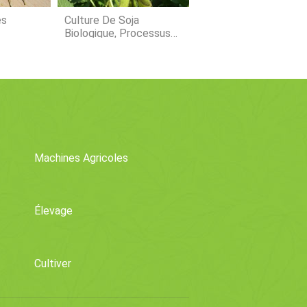
es
Culture De Soja
Biologique, Processus
er Vos
De Production
Machines Agricoles
Élevage
Cultiver