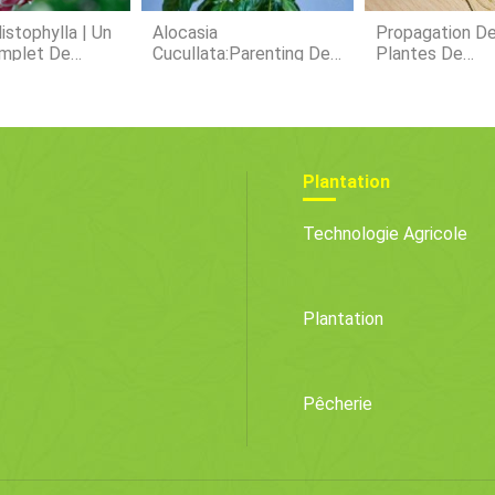
istophylla | Un
Alocasia
Propagation D
mplet De
Cucullata:Parenting De
Plantes De
t D'entretien
La Plante De Palmier
Prière :multipli
Bouddha « Appel À La
Marantas
Fortune »
Plantation
Technologie Agricole
Plantation
Pêcherie